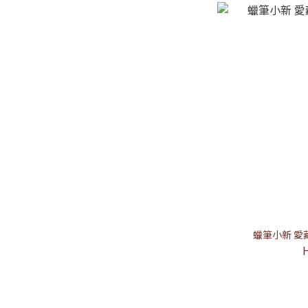
蠟筆小新 愛