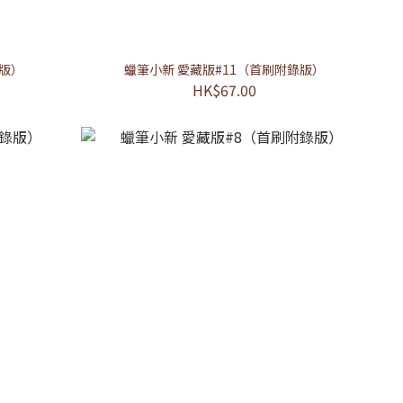
錄版）
蠟筆小新 愛藏版#11（首刷附錄版）
HK$67.00