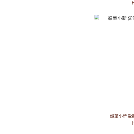
蠟筆小新 愛