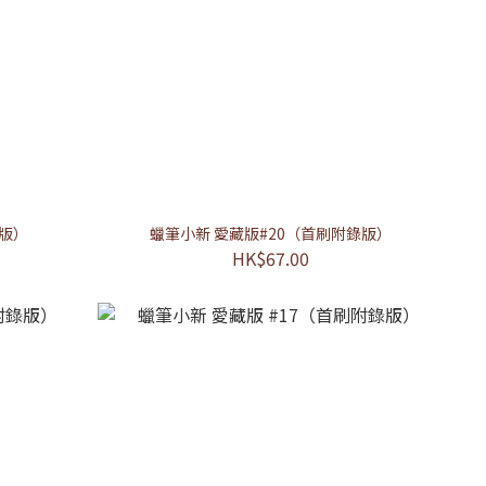
錄版）
蠟筆小新 愛藏版#20（首刷附錄版）
HK$67.00