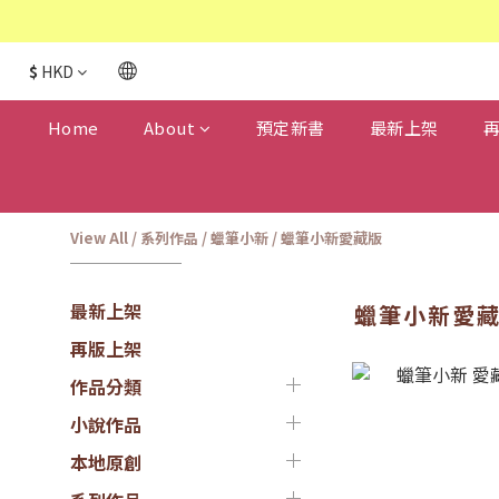
$
HKD
Home
About
預定新書
最新上架
View All
/
系列作品
/
蠟筆小新
/
蠟筆小新愛藏版
最新上架
蠟筆小新愛
再版上架
作品分類
小說作品
本地原創