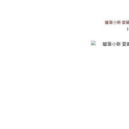
蠟筆小新 愛