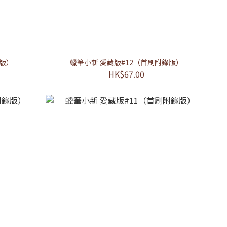
錄版）
蠟筆小新 愛藏版#12（首刷附錄版）
HK$67.00