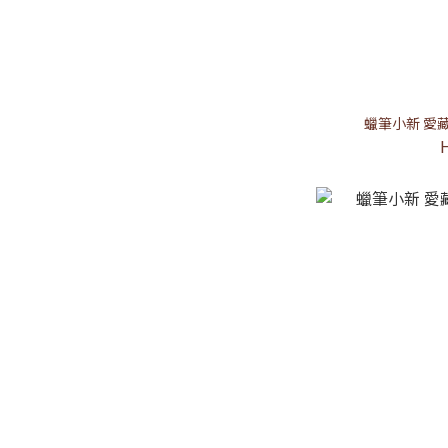
蠟筆小新 愛