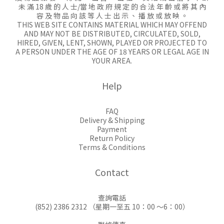
未 滿 18 歲 的 人 士/當 地 政 府 規 定 的 合 法 年 齡 或 將 其 內
容 及 物 品 向 該 等 人 士 出 示 、 播 放 或 放 映 。
THIS WEB SITE CONTAINS MATERIAL WHICH MAY OFFEND
AND MAY NOT BE DISTRIBUTED, CIRCULATED, SOLD,
HIRED, GIVEN, LENT, SHOWN, PLAYED OR PROJECTED TO
A PERSON UNDER THE AGE OF 18 YEARS OR LEGAL AGE IN
YOUR AREA.
Help
FAQ
Delivery & Shipping
Payment
Return Policy
Terms & Conditions
Contact
查詢電話
(852) 2386 2312 （星期一至五 10：00 ～6：00）