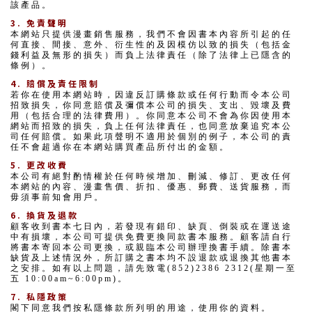
該產品。
3. 免責聲明
本網站只提供漫畫銷售服務，我們不會因書本內容所引起的任
何直接、間接、意外、衍生性的及因模仿以致的損失（包括金
錢利益及無形的損失）而負上法律責任（除了法律上已隱含的
條例）。
4. 賠償及責任限制
若你在使用本網站時，因違反訂購條款或任何行動而令本公司
招致損失，你同意賠償及彌償本公司的損失、支出、毀壞及費
用（包括合理的法律費用）。你同意本公司不會為你因使用本
網站而招致的損失，負上任何法律責任，也同意放棄追究本公
司任何賠償。如果此項聲明不適用於個別的例子，本公司的責
任不會超過你在本網站購買產品所付出的金額。
5. 更改收費
本公司有絕對酌情權於任何時候增加、刪減、修訂、更改任何
本網站的內容、漫畫售價、折扣、優惠、郵費、送貨服務，而
毋須事前知會用戶。
6. 換貨及退款
顧客收到書本七日內，若發現有錯印、缺頁、倒裝或在運送途
中有損壞，本公司可提供免費更換同款書本服務。顧客請自行
將書本寄回本公司更換，或親臨本公司辦理換書手續。除書本
缺貨及上述情況外，所訂購之書本均不設退款或退換其他書本
之安排。如有以上問題，請先致電(852)2386 2312(星期一至
五 10:00am~6:00pm)。
7. 私隱政策
閣下同意我們按私隱條款所列明的用途，使用你的資料。