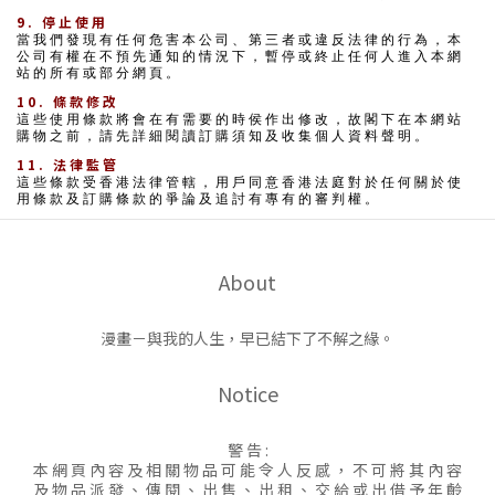
9. 停止使用
當我們發現有任何危害本公司、第三者或違反法律的行為，本
公司有權在不預先通知的情況下，暫停或終止任何人進入本網
站的所有或部分網頁。
10. 條款修改
這些使用條款將會在有需要的時侯作出修改，故閣下在本網站
購物之前，請先詳細閱讀訂購須知及收集個人資料聲明。
11. 法律監管
這些條款受香港法律管轄，用戶同意香港法庭對於任何關於使
用條款及訂購條款的爭論及追討有專有的審判權。
About
漫畫－與我的人生，早已結下了不解之緣。
Notice
警 告 :
本 網 頁 內 容 及 相 關 物 品 可 能 令 人 反 感 ， 不 可 將 其 內 容
及 物 品 派 發 、 傳 閱 、 出 售 、 出 租 、 交 給 或 出 借 予 年 齡