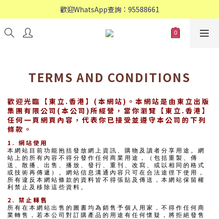
歡迎WhatsApp查詢：95588661
歡迎WhatsApp查詢：95588661
會員專享: 購物滿$800, 免運費
歡迎WhatsApp查詢：95588661
TERMS AND CONDITIONS
歡迎光臨【東立.香港】(本網站)。本網站是由東立出版
集團有限公司(本公司)所經營，當你瀏覽【東立.香港】
任何一頁網頁內容，代表你已接受並遵守本公司的下列
條款。
1. 網站使用
本網站目前功能抱括發放網上資訊、購物及讀者分享用途。網
站上的所有內容不得分發作任何商業用途，（包括重製、傳
送、散播、出售、播放、發行、重刊、改寫、或以相同的格式
或技術再傳遞）。網站信息溝通內容只可在合法途徑下使用，
所有違反本網站條款的資料皆不得張貼及傳送，本網站保留權
利禁止及移除這些資料。
2. 禁止轉售
所有在本網站出售的圖書均為銷售予個人用家，不得作任何商
業轉售，若本公司對訂購產品的用途有任何懷疑，將拒絕發售