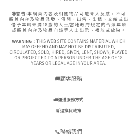
🔞警 告 :
本 網 頁 內 容 及 相 關 物 品 可 能 令 人 反 感 ， 不 可
將 其 內 容 及 物 品 派 發 、 傳 閱 、 出 售 、 出 租 、 交 給 或 出
借 予 年 齡 未 滿 18 歲 的 人 士/當 地 政 府 規 定 的 合 法 年 齡
或 將 其 內 容 及 物 品 向 該 等 人 士 出 示 、 播 放 或 放 映 。
WARNING：
THIS WEB SITE CONTAINS MATERIAL WHICH
MAY OFFEND AND MAY NOT BE DISTRIBUTED,
CIRCULATED, SOLD, HIRED, GIVEN, LENT, SHOWN, PLAYED
OR PROJECTED TO A PERSON UNDER THE AGE OF 18
YEARS OR LEGAL AGE IN YOUR AREA.
🚚顧客服務
🚛
運送服務方式
🛒
退換貨政策
📞聯絡我們