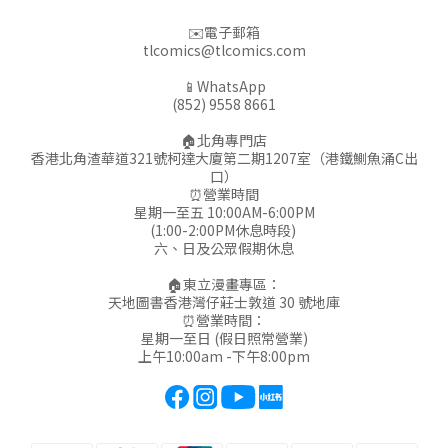
✉️電子郵箱
tlcomics@tlcomics.com
📱WhatsApp
(852) 9558 8661
🏠北角專門店
香港北角渣華道321號柯達大廈第二期1207室（港鐵鰂魚涌C出
口）
⏰營業時間
星期一至五 10:00AM-6:00PM
(1:00-2:00PM休息時段)
六、日及公眾假期休息
🏠東立漫畫專區：
天地圖書香港灣仔莊士敦道 30 號地庫
⏰營業時間：
星期一至日 (假日照常營業)
上午10:00am -下午8:00pm