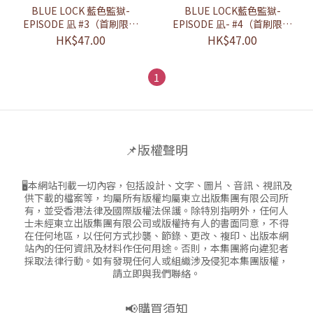
BLUE LOCK 藍色監獄-
BLUE LOCK藍色監獄-
EPISODE 凪 #3（首刷限定
EPISODE 凪- #4（首刷限定
版）
版）
HK$47.00
HK$47.00
1
📌版權聲明
🖥本網站刊載一切內容，包括設計、文字、圖片、音訊、視訊及
供下載的檔案等，均屬所有版權均屬東立出版集團有限公司所
有，並受香港法律及國際版權法保護。除特別指明外，任何人
士未經東立出版集團有限公司或版權持有人的書面同意，不得
在任何地區，以任何方式抄襲、節錄、更改、複印、出版本網
站內的任何資訊及材料作任何用途。否則，本集團將向違犯者
採取法律行動。如有發現任何人或組織涉及侵犯本集團版權，
請立即與我們聯絡。
📢購買須知