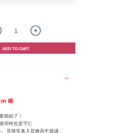
ADD TO CART
cm 紙
要開始了！
後同時也是守仁
─。見晴等進入翌檜高中就讀，