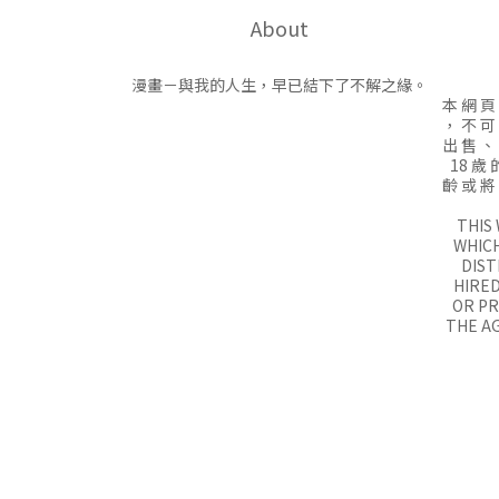
About
漫畫－與我的人生，早已結下了不解之緣。
本 網 頁
， 不 可
出 售 、
18 歲 
齡 或 將
THIS
WHICH
DIST
HIRED
OR P
THE AG