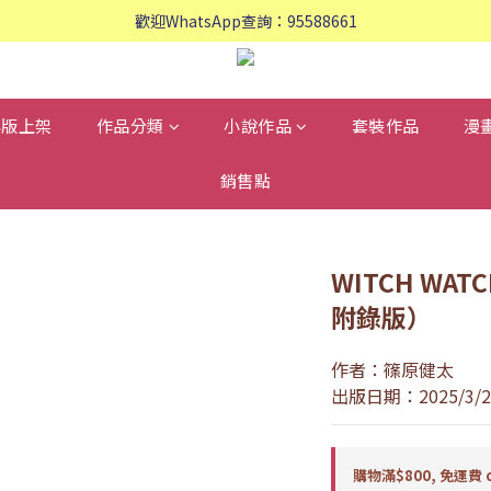
歡迎WhatsApp查詢：95588661
歡迎WhatsApp查詢：95588661
會員專享: 購物滿$800, 免運費
歡迎WhatsApp查詢：95588661
再版上架
作品分類
小說作品
套裝作品
漫
銷售點
WITCH WA
附錄版）
作者：篠原健太
出版日期：2025/3/2
購物滿$800, 免運費 o