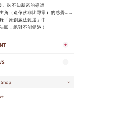
級。殊不知新來的導師
主角（這傢伙非比尋常）的感覺……
錄「原創魔法甄選」中
法回，絕對不能錯過！
ENT
WS
ct