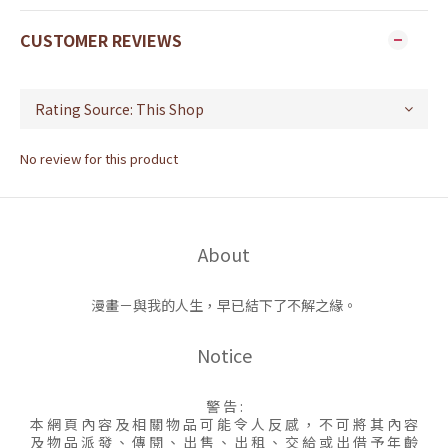
CUSTOMER REVIEWS
No review for this product
About
漫畫－與我的人生，早已結下了不解之緣。
Notice
警 告 :
本 網 頁 內 容 及 相 關 物 品 可 能 令 人 反 感 ， 不 可 將 其 內 容
及 物 品 派 發 、 傳 閱 、 出 售 、 出 租 、 交 給 或 出 借 予 年 齡