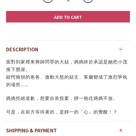
ADD TO CART
DESCRIPTION
面對到家裡來興師問罪的大姑，媽媽終於承認是她把小茂
推下懸崖。
錯愕狼狽的爸爸、激動大怒的姑丈、客廳變成了激烈爭執
的場所……
媽媽拒絕道歉，想要自首投案，靜一抱住媽媽不放。
可是，在前方等待著的，是靜一的「心」的覺醒！？
SHIPPING & PAYMENT