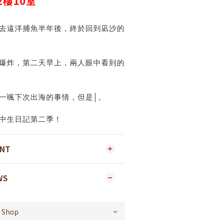
2
樓
10
室
去遠洋捕魚半年後，終於回到凪沙的
爆炸，第二天早上，兩人眼中看到的
一颯下次出海的事情，但是│。
中生日記第二季！
ENT
WS