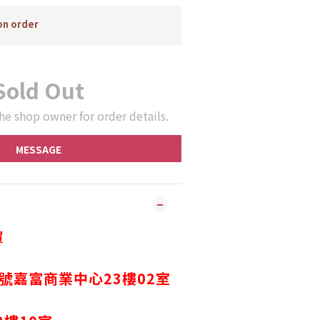
n order
Sold Out
he shop owner for order details.
MESSAGE
買
2號嘉富商業中心23樓02室