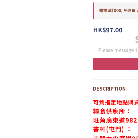
購物滿$800, 免運費 o
HK$97.00
Please message t
DESCRIPTION
可到指定地點購
糧食供應所：
旺角廣東道98
書軒(屯門) ：