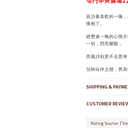
屯門中央廣場
2
凪沙最喜歡的一颯，
懷抱了。
經歷過一晚的心情大
一切，閃亮耀眼，
而風沙刻意不去思考
兒時玩伴之戀，男高
SHIPPING & PAYM
CUSTOMER REVIE