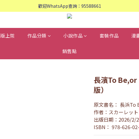
歡迎WhatsApp查詢：95588661
歡迎WhatsApp查詢：95588661
會員專享: 購物滿$800, 免運費
歡迎WhatsApp查詢：95588661
再版上架
作品分類
小說作品
套裝作品
漫
銷售點
長濱To Be,or
版）
原文書名： 長浜To Be,
作者：スカーレット
出版日期：2026/2/2
ISBN： 978-626-02