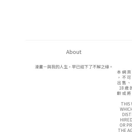
About
漫畫－與我的人生，早已結下了不解之緣。
本 網 頁
， 不 可
出 售 、
18 歲 
齡 或 將
THIS
WHICH
DIST
HIRED
OR P
THE AG