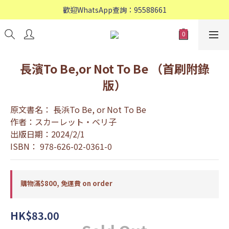
歡迎WhatsApp查詢：95588661
歡迎WhatsApp查詢：95588661
會員專享: 購物滿$800, 免運費
歡迎WhatsApp查詢：95588661
長濱To Be,or Not To Be （首刷附錄
版）
原文書名： 長浜To Be, or Not To Be
作者：スカーレット・ベリ子
出版日期：2024/2/1
ISBN： 978-626-02-0361-0
購物滿$800, 免運費 on order
HK$83.00