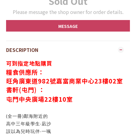
Sold Out
Please message the shop owner for order details.
MESSAGE
DESCRIPTION
可到指定地點購買
糧食供應所：
旺角廣東道982號嘉富商業中心23樓02室
書軒(屯門) ：
屯門中央廣場
22
樓
10
室
(全一冊)鄰海附近的
高中三年級學生‧凪沙
誤以為兒時玩伴‧一颯