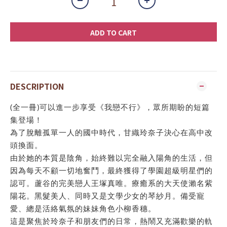
ADD TO CART
DESCRIPTION
(全一冊)可以進一步享受《我戀不行》，眾所期盼的短篇
集登場！
為了脫離孤單一人的國中時代，甘織玲奈子決心在高中改
頭換面。
由於她的本質是陰角，始終難以完全融入陽角的生活，但
因為每天不顧一切地奮鬥，最終獲得了學園超級明星們的
認可。蘆谷的完美戀人王塚真唯。療癒系的大天使瀨名紫
陽花。黑髮美人、同時又是文學少女的琴紗月。備受寵
愛、總是活絡氣氛的妹妹角色小柳香穗。
這是聚焦於玲奈子和朋友們的日常，熱鬧又充滿歡樂的軌