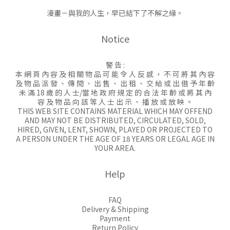
漫畫－與我的人生，早已結下了不解之緣。
Notice
警 告 :
本 網 頁 內 容 及 相 關 物 品 可 能 令 人 反 感 ， 不 可 將 其 內 容
及 物 品 派 發 、 傳 閱 、 出 售 、 出 租 、 交 給 或 出 借 予 年 齡
未 滿 18 歲 的 人 士/當 地 政 府 規 定 的 合 法 年 齡 或 將 其 內
容 及 物 品 向 該 等 人 士 出 示 、 播 放 或 放 映 。
THIS WEB SITE CONTAINS MATERIAL WHICH MAY OFFEND
AND MAY NOT BE DISTRIBUTED, CIRCULATED, SOLD,
HIRED, GIVEN, LENT, SHOWN, PLAYED OR PROJECTED TO
A PERSON UNDER THE AGE OF 18 YEARS OR LEGAL AGE IN
YOUR AREA.
Help
FAQ
Delivery & Shipping
Payment
Return Policy