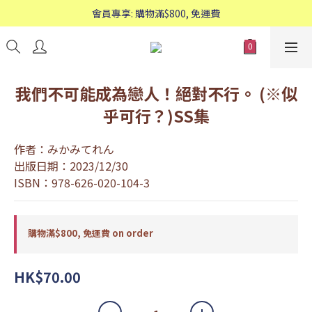
歡迎WhatsApp查詢：95588661
會員專享: 購物滿$800, 免運費
歡迎WhatsApp查詢：95588661
我們不可能成為戀人！絕對不行。 (※似
乎可行？)SS集
作者：みかみてれん
出版日期：2023/12/30
ISBN：978-626-020-104-3
購物滿$800, 免運費 on order
HK$70.00