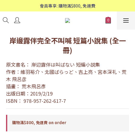
歡迎WhatsApp查詢：95588661
會員專享: 購物滿$800, 免運費
歡迎WhatsApp查詢：95588661
岸邊露伴完全不叫喊 短篇小說集 (全一
冊)
原文書名： 岸辺露伴は叫ばない 短編小説集
作者：維羽裕介、北國ばらっど、吉上亮、宮本深礼、荒
木 飛呂彦
插畫： 荒木飛呂彥
出版日期：2019/2/19
ISBN： 978-957-262-617-7
購物滿$800, 免運費 on order