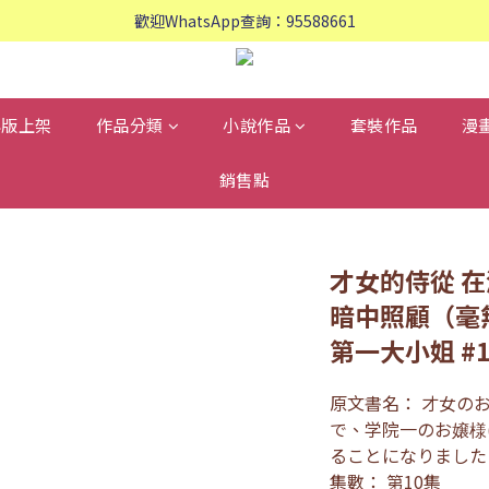
歡迎WhatsApp查詢：95588661
歡迎WhatsApp查詢：95588661
會員專享: 購物滿$800, 免運費
歡迎WhatsApp查詢：95588661
再版上架
作品分類
小說作品
套裝作品
漫
銷售點
才女的侍從 
暗中照顧（毫
第一大小姐 #
原文書名： 才女の
で、学院一のお嬢様
ることになりました
集數： 第10集