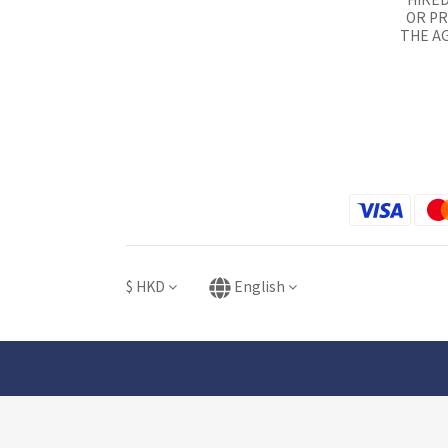
OR P
THE AG
$
HKD
English