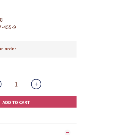
ら
8
7-455-9
n order
ADD TO CART