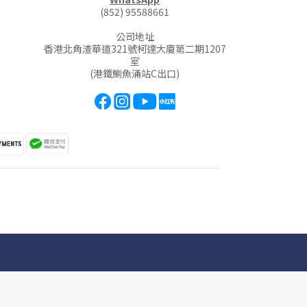
(852) 95588661
公司地址
香港北角渣華道321號柯達大廈第二期1207
室
(港鐵鰂魚涌站C出口)