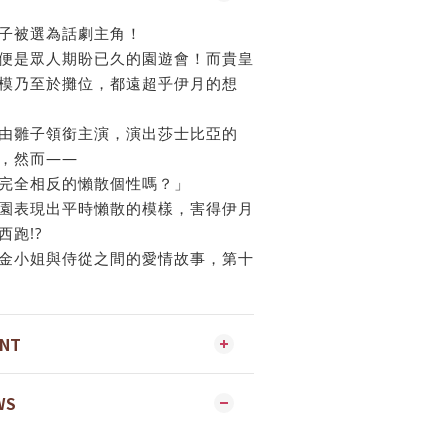
子被選為話劇主角！
便是眾人期盼已久的園遊會！而貴皇
模乃至於攤位，都遠超乎伊月的想
由雛子領銜主演，演出莎士比亞的
，然而――
完全相反的懶散個性嗎？」
園表現出平時懶散的模樣，害得伊月
跑!?
金小姐與侍從之間的愛情故事，第十
ENT
WS