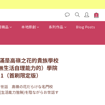
畫精品
本地原創
系列作品
Blog Posts
在滿是高嶺之花的貴族學校
無生活自理能力的）學院
11（首刷限定版）
お世話　高嶺の花だらけな名門校
(生活能力皆無)を陰ながらお世話す