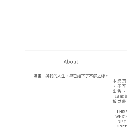
About
漫畫－與我的人生，早已結下了不解之緣。
本 網 頁
， 不 可
出 售 、
18 歲 
齡 或 將
THIS
WHICH
DIST
HIRED