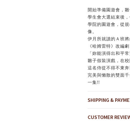
開始準備園遊會，雛
學生會大選結束後，
學院的園遊會，從規
像。
伊月所就讀的Ａ班將
《哈姆雷特》改編劇
「妳能演得出和平常
雛子假裝演戲，在校
這名侍從不得不東奔西
完美與懶散的雙面千
一集!!
SHIPPING & PAYM
CUSTOMER REVIE