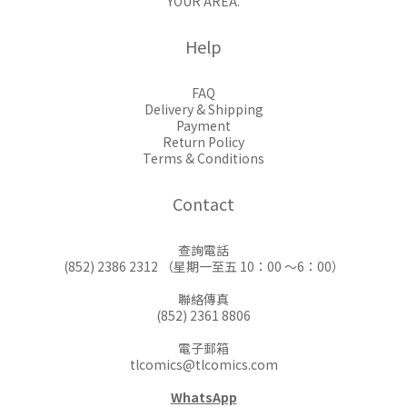
YOUR AREA.
Help
FAQ
Delivery & Shipping
Payment
Return Policy
Terms & Conditions
Contact
查詢電話
(852) 2386 2312 （星期一至五 10：00 ～6：00）
聯絡傳真
(852) 2361 8806
電子郵箱
tlcomics@tlcomics.com
WhatsApp