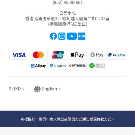
(852) 95588661
公司地址
香港北角渣華道321號柯達大廈第二期1207室
(港鐵鰂魚涌站C出口)
$
HKD
English
🔊提醒您，我們不會以電話或簡訊方式通知變更付款方式。