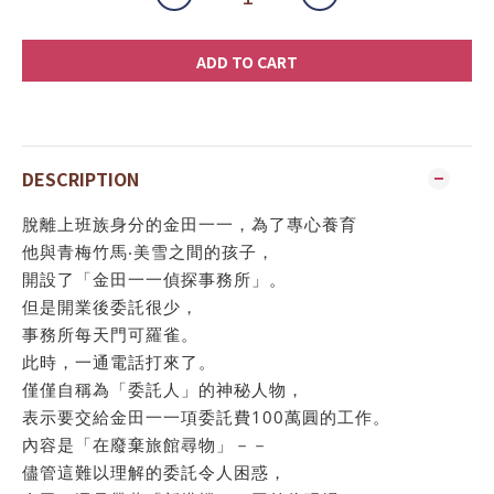
ADD TO CART
DESCRIPTION
脫離上班族身分的金田一一，為了專心養育
他與青梅竹馬‧美雪之間的孩子，
開設了「金田一一偵探事務所」。
但是開業後委託很少，
事務所每天門可羅雀。
此時，一通電話打來了。
僅僅自稱為「委託人」的神秘人物，
表示要交給金田一一項委託費100萬圓的工作。
內容是「在廢棄旅館尋物」－－
儘管這難以理解的委託令人困惑，