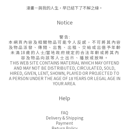
漫畫－與我的人生，早已結下了不解之緣。
Notice
警 告 :
本 網 頁 內 容 及 相 關 物 品 可 能 令 人 反 感 ， 不 可 將 其 內 容
及 物 品 派 發 、 傳 閱 、 出 售 、 出 租 、 交 給 或 出 借 予 年 齡
未 滿 18 歲 的 人 士/當 地 政 府 規 定 的 合 法 年 齡 或 將 其 內
容 及 物 品 向 該 等 人 士 出 示 、 播 放 或 放 映 。
THIS WEB SITE CONTAINS MATERIAL WHICH MAY OFFEND
AND MAY NOT BE DISTRIBUTED, CIRCULATED, SOLD,
HIRED, GIVEN, LENT, SHOWN, PLAYED OR PROJECTED TO
A PERSON UNDER THE AGE OF 18 YEARS OR LEGAL AGE IN
YOUR AREA.
Help
FAQ
Delivery & Shipping
Payment
Return Policy