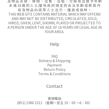
及 物 品 派 發 、 傳 閱 、 出 售 、 出 租 、 交 給 或 出 借 予 年 齡
未 滿 18 歲 的 人 士/當 地 政 府 規 定 的 合 法 年 齡 或 將 其 內
容 及 物 品 向 該 等 人 士 出 示 、 播 放 或 放 映 。
THIS WEB SITE CONTAINS MATERIAL WHICH MAY OFFEND
AND MAY NOT BE DISTRIBUTED, CIRCULATED, SOLD,
HIRED, GIVEN, LENT, SHOWN, PLAYED OR PROJECTED TO
A PERSON UNDER THE AGE OF 18 YEARS OR LEGAL AGE IN
YOUR AREA.
Help
FAQ
Delivery & Shipping
Payment
Return Policy
Terms & Conditions
Contact
查詢電話
(852) 2386 2312 （星期一至五 10：00 ～6：00）