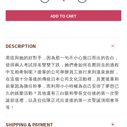
ADD TO CART
DESCRIPTION
黑痣與她的好對手，因為那一句不小心脫口而出的告白，
使得兩人考試排名雙雙下跌，她們會如何在爬回去的過程
中互相牽制呢？後輩的公司舉辦員工旅行來到溫泉旅館，
在這個十分落後的傳統日本公司文化活動裡，其實後輩和
前輩因為擔任幹事，而利用小小特權為自己安排了夢想已
久的娛樂活動？其他還有三白眼和學長交往後的第一次聖
誕節送禮，以及拉拉隊正式出道後的第一次聖誕演唱會等
等！
SHIPPING & PAYMENT