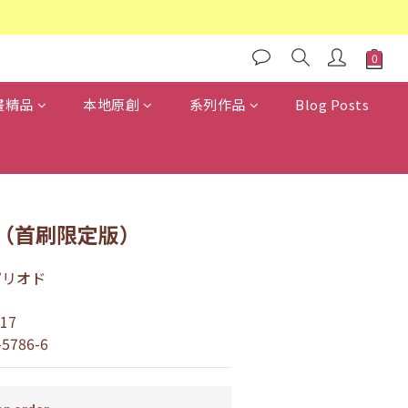
畫精品
本地原創
系列作品
Blog Posts
7（首刷限定版）
ピリオド
17
-5786-6