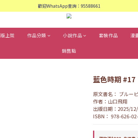
歡迎WhatsApp查詢：95588661
歡迎WhatsApp查詢：95588661
會員專享: 購物滿$800, 免運費
歡迎WhatsApp查詢：95588661
再版上架
作品分類
小說作品
套裝作品
漫
銷售點
藍色時期 #1
原文書名： ブルー
作者：山口飛翔
出版日期：2025/12/
ISBN： 978-626-02