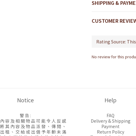
SHIPPING & PAYM
CUSTOMER REVIE
No review for this produ
Notice
Help
警 告 :
FAQ
 內 容 及 相 關 物 品 可 能 令 人 反 感
Delivery & Shipping
 將 其 內 容 及 物 品 派 發 、 傳 閱 、
Payment
 出 租 、 交 給 或 出 借 予 年 齡 未 滿
Return Policy