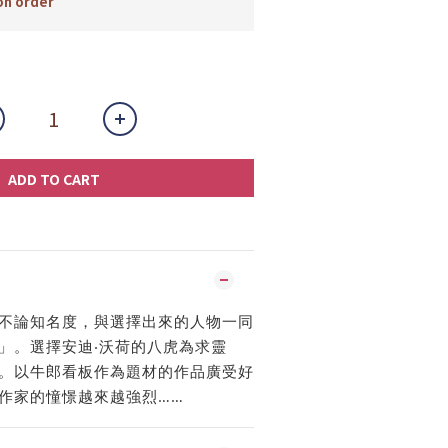
n order
ADD TO CART
不論知名度，與選擇出來的人物一同
」。選擇安迪‧沃荷的八虎為求靈
。以牛郎看板作為題材的作品廣受好
作家的憧憬越來越強烈……