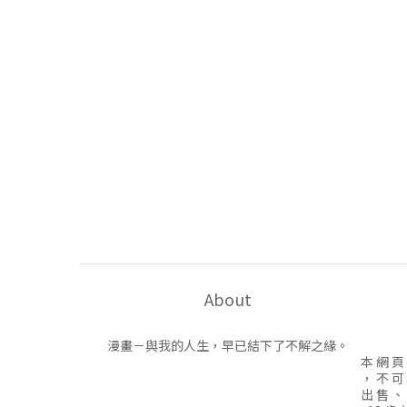
About
漫畫－與我的人生，早已結下了不解之緣。
本 網 頁
， 不 可
出 售 、