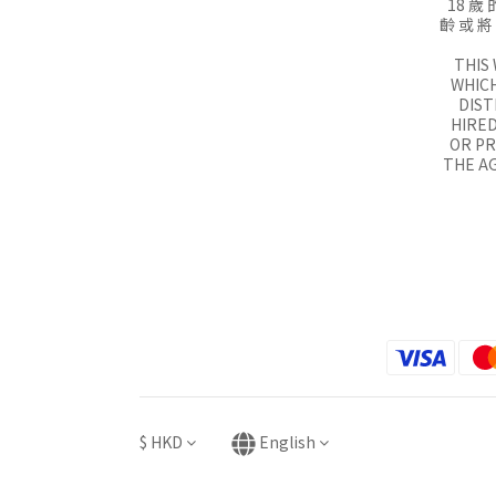
18 歲 
齡 或 將
THIS
WHICH
DIST
HIRED
OR P
THE AG
$
HKD
English