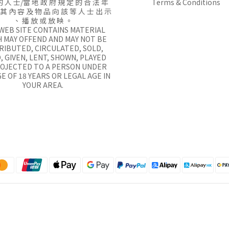
的 人 士/當 地 政 府 規 定 的 合 法 年
Terms & Conditions
 其 內 容 及 物 品 向 該 等 人 士 出 示
、 播 放 或 放 映 。
 WEB SITE CONTAINS MATERIAL
 MAY OFFEND AND MAY NOT BE
RIBUTED, CIRCULATED, SOLD,
, GIVEN, LENT, SHOWN, PLAYED
ROJECTED TO A PERSON UNDER
E OF 18 YEARS OR LEGAL AGE IN
YOUR AREA.