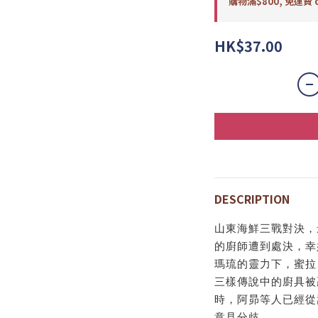
購物滿$800, 免運費 o
HK$37.00
DESCRIPTION
山東海鮮三戰對決，
的廚師遭到處決，幸
瑪琉的靈力下，蜜拉
三樣傳說中的廚具被
時，阿昴等人已經從
意見分歧……