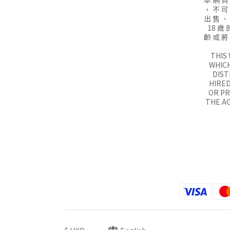
本 網 頁
， 不 可
出 售 、
18 歲 
齡 或 將
THIS
WHICH
DIST
HIRED
OR P
THE AG