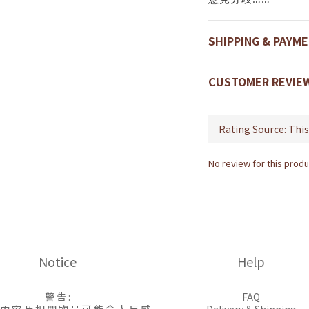
SHIPPING & PAYM
CUSTOMER REVIE
No review for this produ
Notice
Help
警 告 :
FAQ