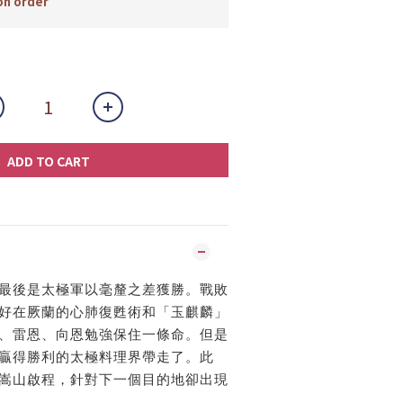
n order
ADD TO CART
最後是太極軍以毫釐之差獲勝。戰敗
好在厥蘭的心肺復甦術和「玉麒麟」
、雷恩、向恩勉強保住一條命。但是
贏得勝利的太極料理界帶走了。此
嵩山啟程，針對下一個目的地卻出現