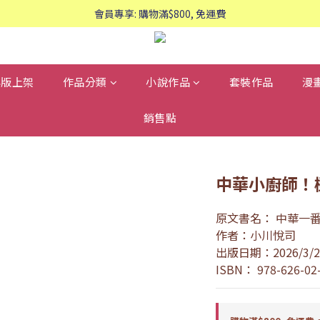
歡迎WhatsApp查詢：95588661
會員專享: 購物滿$800, 免運費
歡迎WhatsApp查詢：95588661
再版上架
作品分類
小說作品
套裝作品
漫
銷售點
中華小廚師！極
原文書名： 中華一番
作者：小川悅司
出版日期：2026/3/2
ISBN： 978-626-02