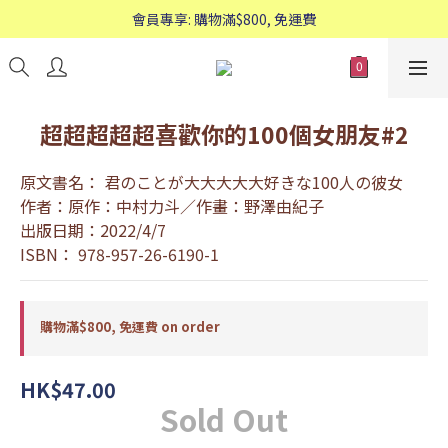
歡迎WhatsApp查詢：95588661
會員專享: 購物滿$800, 免運費
歡迎WhatsApp查詢：95588661
超超超超超喜歡你的100個女朋友#2
原文書名： 君のことが大大大大大好きな100人の彼女
作者：原作：中村力斗／作畫：野澤由紀子
出版日期：2022/4/7
ISBN： 978-957-26-6190-1
購物滿$800, 免運費 on order
HK$47.00
Sold Out