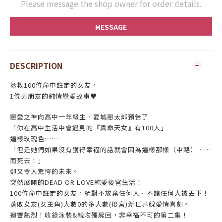
Please message the shop owner for order details.
MESSAGE
DESCRIPTION
拯救100位命中註定的女友，
1位男朋友的純情戀愛故事♥
戀愛之神向高中一年級生．愛城戀太郎預告了
「你在高中生活中會遇見的『真命天女』有100人」
這樣玫瑰色……
「但是她們如果沒有獲得幸福的話就會因為這樣那樣（中略）……
而死去！」
卻又令人驚愕的未來。
突然展開的DEAD OR LOVE純愛後宮生活！
100位命中註定的女友，絕對不放棄任何人．不讓任何人被丟下！
落敗女友(女主角)人數0的多人數(後宮)新世界線愛情喜劇。
迴響熱烈！收錄泳裝&親吻殭屍回，非幸福不可的第二集！