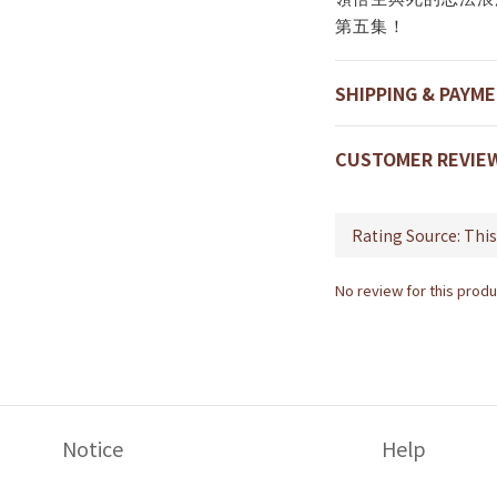
第五集！
SHIPPING & PAYM
CUSTOMER REVIE
No review for this produ
Notice
Help