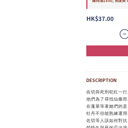
購物滿$800, 免運費 o
HK$37.00
DESCRIPTION
佐切與死刑犯杠一行
他們為了尋找仙藥而
在蓬萊等著她們的是
牡丹不但能熟練運用
佐切等人該如何對抗
領悟生與死的忍法浪