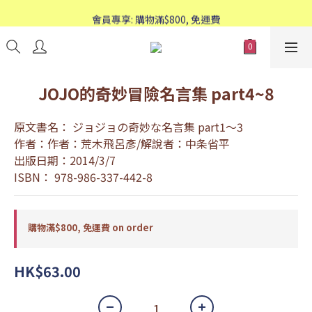
歡迎WhatsApp查詢：95588661
會員專享: 購物滿$800, 免運費
歡迎WhatsApp查詢：95588661
JOJO的奇妙冒險名言集 part4~8
原文書名： ジョジョの奇妙な名言集 part1～3
作者：作者：荒木飛呂彥/解說者：中条省平
出版日期：2014/3/7
ISBN： 978-986-337-442-8
購物滿$800, 免運費 on order
HK$63.00