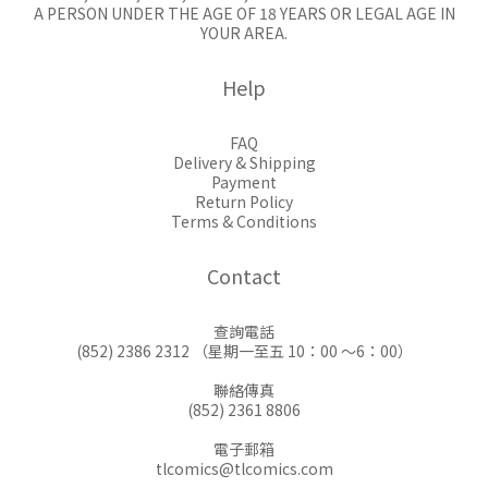
A PERSON UNDER THE AGE OF 18 YEARS OR LEGAL AGE IN
YOUR AREA.
Help
FAQ
Delivery & Shipping
Payment
Return Policy
Terms & Conditions
Contact
查詢電話
(852) 2386 2312 （星期一至五 10：00 ～6：00）
聯絡傳真
(852) 2361 8806
電子郵箱
tlcomics@tlcomics.com