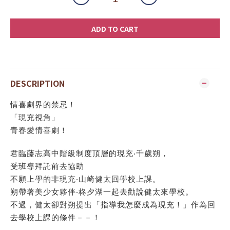
ADD TO CART
DESCRIPTION
情喜劇界的禁忌！
「現充視角」
青春愛情喜劇！
君臨藤志高中階級制度頂層的現充‧千歲朔，
受班導拜託前去協助
不願上學的非現充‧山崎健太回學校上課。
朔帶著美少女夥伴‧柊夕湖一起去勸說健太來學校。
不過，健太卻對朔提出「指導我怎麼成為現充！」作為回
去學校上課的條件－－！