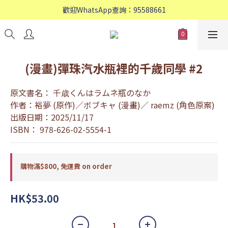
歡迎WhatsApp查詢：95588661
歡迎WhatsApp查詢：95588661
會員專享: 購物滿$800, 免運費
歡迎WhatsApp查詢：95588661
(漫畫)彈珠汽水瓶裡的千歲同學 #2
原文書名： 千歳くんはラムネ瓶のなか
作者：裕夢 (原作)／ボブキャ (漫畫)／ raemz (角色原案)
出版日期：2025/11/17
ISBN： 978-626-02-5554-1
購物滿$800, 免運費 on order
HK$53.00