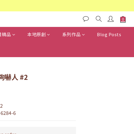
畫精品
本地原創
系列作品
Blog Posts
嚇人 #2
2
-6284-6