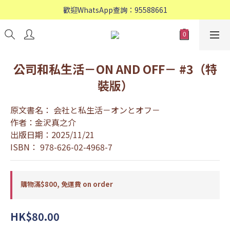
歡迎WhatsApp查詢：95588661
歡迎WhatsApp查詢：95588661
會員專享: 購物滿$800, 免運費
歡迎WhatsApp查詢：95588661
公司和私生活－ON AND OFF－ #3（特
裝版）
原文書名： 会社と私生活－オンとオフ－
作者：金沢真之介
出版日期：2025/11/21
ISBN： 978-626-02-4968-7
購物滿$800, 免運費 on order
HK$80.00