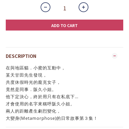
ADD TO CART
DESCRIPTION
在與地區貓．小蜜的互動中，
某天甘田先生發現，
共度休假時光的龐克女子，
竟然是同事．阪久小姐。
他下定決心，終於用只有在私底下…
才會使用的名字來稱呼阪久小姐。
兩人的距離產生劇烈變化，
大變身(Metamorphose)的日常故事第３集！