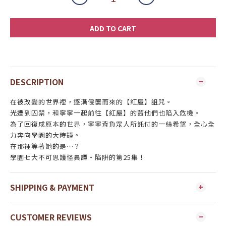
ADD TO CART
DESCRIPTION
在被改變的世界裡，逐漸侵襲而來的【紅屋】詛咒。
光遭到囚禁，和寧寧一起前往【紅屋】的茜他們也陷入危機。
為了回復成原本的世界，寧寧背負眾人所託付的一絲希望，全心全
力奔向學園的大時鐘。
在那裡等著她的是…？
學園七大不可思議怪異譚‧陷阱的第25集！
SHIPPING & PAYMENT
CUSTOMER REVIEWS