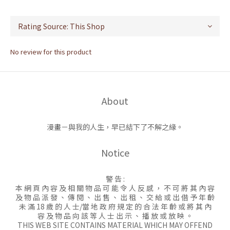
No review for this product
About
漫畫－與我的人生，早已結下了不解之緣。
Notice
警 告 :
本 網 頁 內 容 及 相 關 物 品 可 能 令 人 反 感 ， 不 可 將 其 內 容
及 物 品 派 發 、 傳 閱 、 出 售 、 出 租 、 交 給 或 出 借 予 年 齡
未 滿 18 歲 的 人 士/當 地 政 府 規 定 的 合 法 年 齡 或 將 其 內
容 及 物 品 向 該 等 人 士 出 示 、 播 放 或 放 映 。
THIS WEB SITE CONTAINS MATERIAL WHICH MAY OFFEND