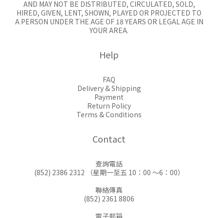
AND MAY NOT BE DISTRIBUTED, CIRCULATED, SOLD,
HIRED, GIVEN, LENT, SHOWN, PLAYED OR PROJECTED TO
A PERSON UNDER THE AGE OF 18 YEARS OR LEGAL AGE IN
YOUR AREA.
Help
FAQ
Delivery & Shipping
Payment
Return Policy
Terms & Conditions
Contact
查詢電話
(852) 2386 2312 （星期一至五 10：00 ～6：00）
聯絡傳真
(852) 2361 8806
電子郵箱