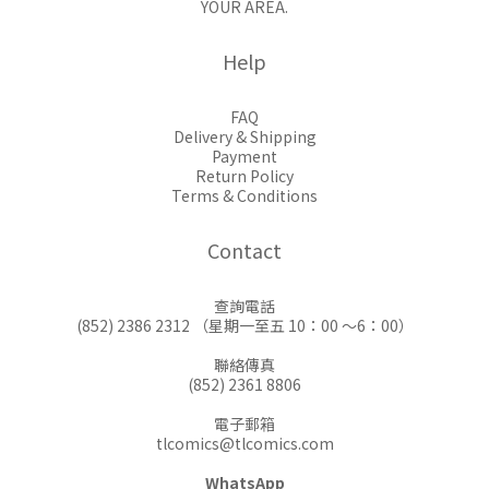
YOUR AREA.
Help
FAQ
Delivery & Shipping
Payment
Return Policy
Terms & Conditions
Contact
查詢電話
(852) 2386 2312 （星期一至五 10：00 ～6：00）
聯絡傳真
(852) 2361 8806
電子郵箱
tlcomics@tlcomics.com
WhatsApp