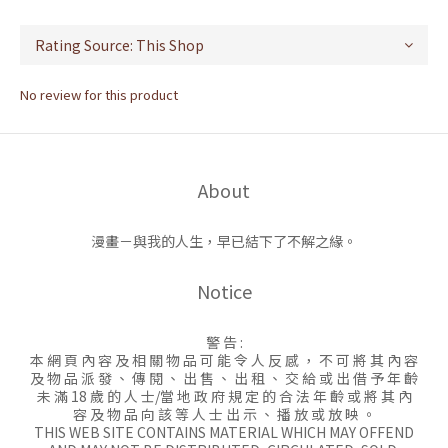
No review for this product
About
漫畫－與我的人生，早已結下了不解之緣。
Notice
警 告 :
本 網 頁 內 容 及 相 關 物 品 可 能 令 人 反 感 ， 不 可 將 其 內 容
及 物 品 派 發 、 傳 閱 、 出 售 、 出 租 、 交 給 或 出 借 予 年 齡
未 滿 18 歲 的 人 士/當 地 政 府 規 定 的 合 法 年 齡 或 將 其 內
容 及 物 品 向 該 等 人 士 出 示 、 播 放 或 放 映 。
THIS WEB SITE CONTAINS MATERIAL WHICH MAY OFFEND