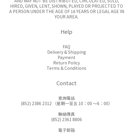
AND MAY NOT BE DISTRIBUTED, CIRCULATED, SOLD,
HIRED, GIVEN, LENT, SHOWN, PLAYED OR PROJECTED TO
A PERSON UNDER THE AGE OF 18 YEARS OR LEGAL AGE IN
YOUR AREA.
Help
FAQ
Delivery & Shipping
Payment
Return Policy
Terms & Conditions
Contact
查詢電話
(852) 2386 2312 （星期一至五 10：00 ～6：00）
聯絡傳真
(852) 2361 8806
電子郵箱