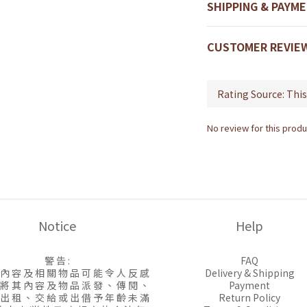
SHIPPING & PAYM
CUSTOMER REVIE
No review for this produ
Notice
Help
警 告 :
FAQ
 內 容 及 相 關 物 品 可 能 令 人 反 感
Delivery & Shipping
 將 其 內 容 及 物 品 派 發 、 傳 閱 、
Payment
 出 租 、 交 給 或 出 借 予 年 齡 未 滿
Return Policy