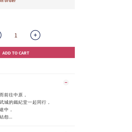
n order
ADD TO CART
而前往中原，
武城的鐵紀堂一起同行，
途中，
結怨…