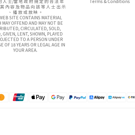
的 人 士/當 地 政 府 規 定 的 合 法 年
Terms & Conditions
 其 內 容 及 物 品 向 該 等 人 士 出 示
、 播 放 或 放 映 。
 WEB SITE CONTAINS MATERIAL
 MAY OFFEND AND MAY NOT BE
RIBUTED, CIRCULATED, SOLD,
, GIVEN, LENT, SHOWN, PLAYED
ROJECTED TO A PERSON UNDER
E OF 18 YEARS OR LEGAL AGE IN
YOUR AREA.