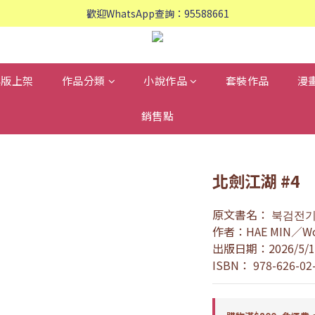
歡迎WhatsApp查詢：95588661
歡迎WhatsApp查詢：95588661
會員專享: 購物滿$800, 免運費
歡迎WhatsApp查詢：95588661
再版上架
作品分類
小說作品
套裝作品
漫
銷售點
北劍江湖 #4
原文書名： 북검전
作者：HAE MIN／Wo
出版日期：2026/5/1
ISBN： 978-626-02