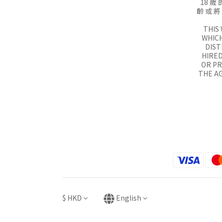
18 歲 
齡 或 將
THIS
WHICH
DIST
HIRED
OR P
THE AG
$
HKD
English