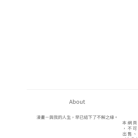
About
漫畫－與我的人生，早已結下了不解之緣。
本 網 頁
， 不 可
出 售 、