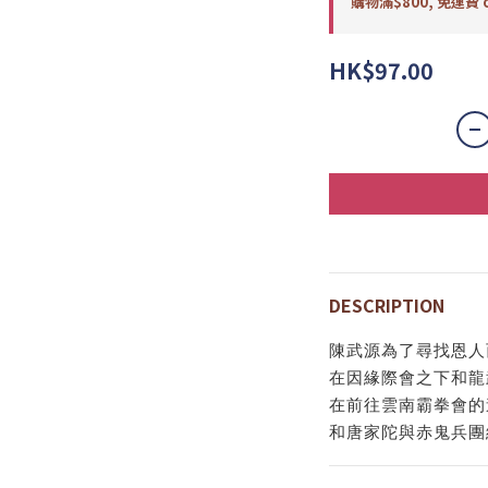
購物滿$800, 免運費 o
HK$97.00
DESCRIPTION
陳武源為了尋找恩人
在因緣際會之下和龍
在前往雲南霸拳會的
和唐家陀與赤鬼兵團