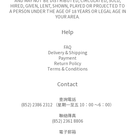
AND MAY NOT BE DISTRIBUTED, CIRCULATED, SOLD,
HIRED, GIVEN, LENT, SHOWN, PLAYED OR PROJECTED TO
A PERSON UNDER THE AGE OF 18 YEARS OR LEGAL AGE IN
YOUR AREA.
Help
FAQ
Delivery & Shipping
Payment
Return Policy
Terms & Conditions
Contact
查詢電話
(852) 2386 2312 （星期一至五 10：00 ～6：00）
聯絡傳真
(852) 2361 8806
電子郵箱