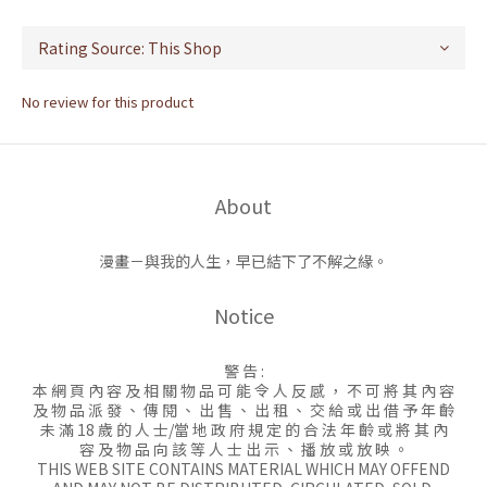
No review for this product
About
漫畫－與我的人生，早已結下了不解之緣。
Notice
警 告 :
本 網 頁 內 容 及 相 關 物 品 可 能 令 人 反 感 ， 不 可 將 其 內 容
及 物 品 派 發 、 傳 閱 、 出 售 、 出 租 、 交 給 或 出 借 予 年 齡
未 滿 18 歲 的 人 士/當 地 政 府 規 定 的 合 法 年 齡 或 將 其 內
容 及 物 品 向 該 等 人 士 出 示 、 播 放 或 放 映 。
THIS WEB SITE CONTAINS MATERIAL WHICH MAY OFFEND