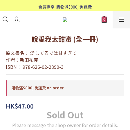
歡迎WhatsApp查詢：95588661
會員專享: 購物滿$800, 免運費
歡迎WhatsApp查詢：95588661
說愛我太甜蜜 (全一冊)
原文書名： 愛してるでは甘すぎて
作者：新田祐克
ISBN： 978-626-02-2890-3
購物滿$800, 免運費 on order
HK$47.00
Sold Out
Please message the shop owner for order details.