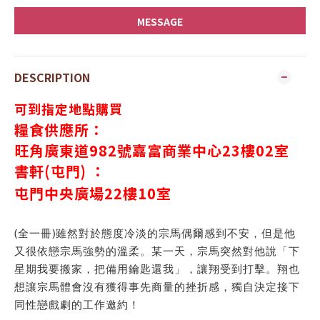
MESSAGE
DESCRIPTION
可到指定地點購買
糧食供應所：
旺角廣東道982號嘉富商業中心23樓02室
書軒(屯門) ：
屯門中央廣場
22
樓
10
室
(全一冊)雖然對於態度冷淡的宗馬偶爾感到不安，但是他
又很依戀宗馬強勢的溫柔。某一天，宗馬突然對他說「下
星期我要搬家，把備用鑰匙還我」，讓翔受到打擊。翔也
想讓宗馬體會沒有獲得事先商量的挫折感，獨自決定接下
同性戀戲劇的工作邀約！