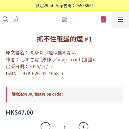
歡迎WhatsApp查詢：95588661
歡迎WhatsApp查詢：95588661
會員專享: 購物滿$800, 免運費
歡迎WhatsApp查詢：95588661
抓不住飄盪的煙 #1
原文書名： たゆたう煙は掴めない
作者： しめさば (原作)／majoccoid (漫畫)
出版日期：2025/11/17
ISBN： 978-626-02-4058-5
購物滿$800, 免運費 on order
HK$47.00