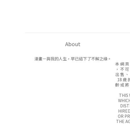
About
漫畫－與我的人生，早已結下了不解之緣。
本 網 頁
， 不 可
出 售 、
18 歲 
齡 或 將
THIS
WHICH
DIST
HIRED
OR P
THE AG