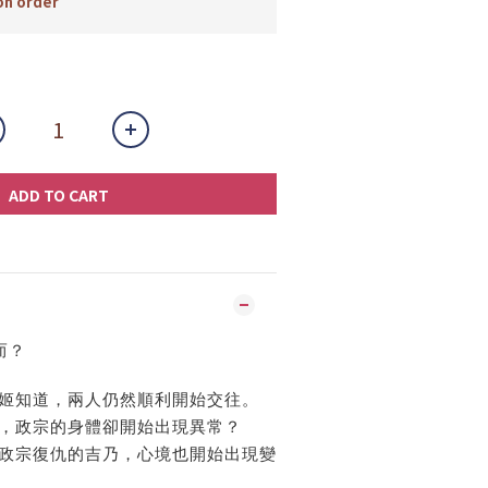
n order
ADD TO CART
而？
姬知道，兩人仍然順利開始交往。
，政宗的身體卻開始出現異常？
政宗復仇的吉乃，心境也開始出現變