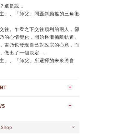
？還是說…
主」、「師父」間歪斜動搖的三角復
交往。乍看之下交往順利的兩人，卻
乃的心情變化，開始逐漸偏離軌道。
，吉乃也發現自己對政宗的心意，而
，做出了一個決定──
主」、「師父」所選擇的未來將會
ENT
WS