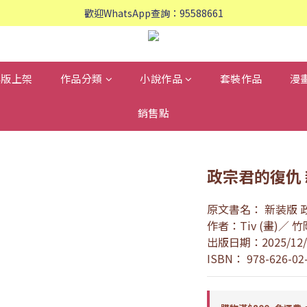
歡迎WhatsApp查詢：95588661
歡迎WhatsApp查詢：95588661
會員專享: 購物滿$800, 免運費
歡迎WhatsApp查詢：95588661
再版上架
作品分類
小說作品
套裝作品
漫
銷售點
政宗君的復仇 
原文書名： 新装版
作者：Tiv (畫)／ 
出版日期：2025/12/
ISBN： 978-626-02