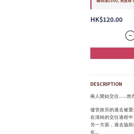
購物滿$800, 免運費 o
HK$120.00
DESCRIPTION
兩人開始交往……然
儘管政宗的過去被愛
在清純的交往過程中
另一方面，過去協助
化…