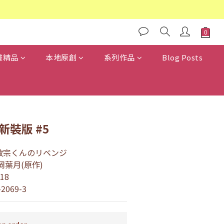
畫精品
本地原創
系列作品
Blog Posts
新裝版 #5
 政宗くんのリベンジ
竹岡葉月(原作)
18
-2069-3