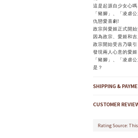
這是起源自少女心嗎
「豬腳」、「凌虐公
仇戀愛喜劇!
政宗與愛姬正式開始
因為政宗、愛姬和吉
政宗開始受吉乃吸引
發現兩人心意的愛姬
「豬腳」、「凌虐公
是？
SHIPPING & PAYM
CUSTOMER REVIE