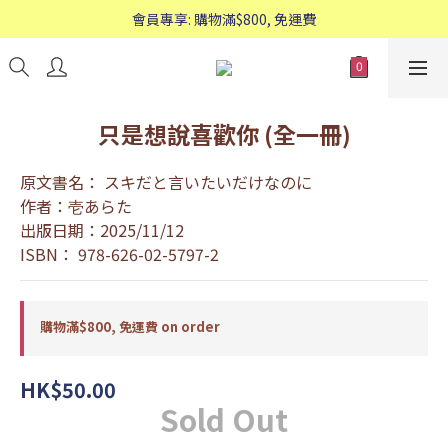
歡迎WhatsApp查詢：95588661
會員專享: 購物滿$800, 免運費
歡迎WhatsApp查詢：95588661
只是想說喜歡你 (全一冊)
原文書名： スキだと言いたいだけなのに
作者：壱あらた
出版日期：2025/11/12
ISBN： 978-626-02-5797-2
購物滿$800, 免運費 on order
HK$50.00
Sold Out