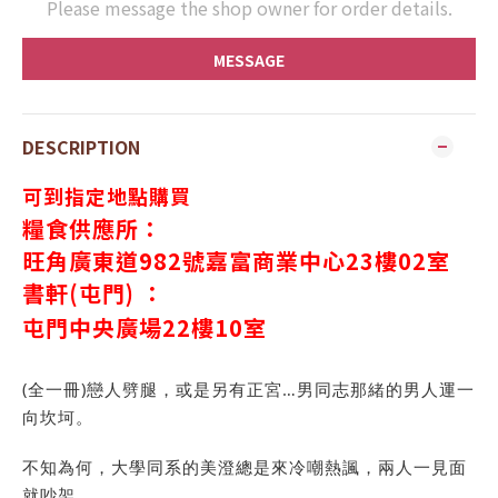
Please message the shop owner for order details.
MESSAGE
DESCRIPTION
可到指定地點購買
糧食供應所：
旺角廣東道982號嘉富商業中心23樓02室
書軒(屯門) ：
屯門中央廣場
22
樓
10
室
(全一冊)戀人劈腿，或是另有正宮…男同志那緒的男人運一
向坎坷。
不知為何，大學同系的美澄總是來冷嘲熱諷，兩人一見面
就吵架。