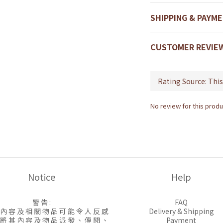
SHIPPING & PAYM
CUSTOMER REVIE
No review for this produ
Notice
Help
警 告 :
FAQ
 內 容 及 相 關 物 品 可 能 令 人 反 感
Delivery & Shipping
 將 其 內 容 及 物 品 派 發 、 傳 閱 、
Payment