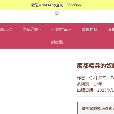
歡迎WhatsApp查詢：95588661
歡迎WhatsApp查詢：95588661
會員專享: 購物滿$800, 免運費
歡迎WhatsApp查詢：95588661
再版上架
作品分類
小說作品
套裝作品
漫
銷售點
魔都精兵的奴隸
作者：竹村 洋平／TA
系列別： 少年
出版日期：2025/9/1
購物滿$800, 免運費 o