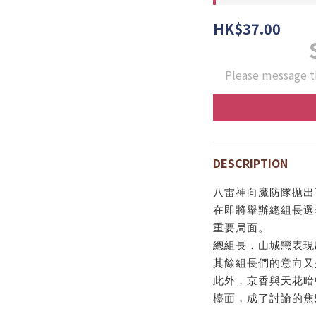
HK$37.00
Please message t
DESCRIPTION
八雷神向魔防隊拋出
在即將舉辦總組長選
重要局面。
總組長．山城戀表現
其餘組長們的意向又
此外，京香與天花暗
檯面，成了討論的焦