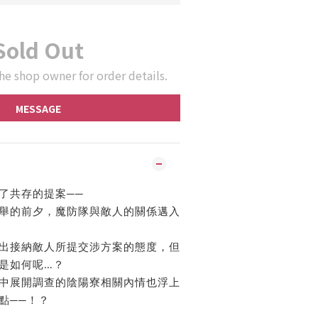
Sold Out
he shop owner for order details.
MESSAGE
了共存的提案──
舉的前夕，魔防隊與敵人的關係邁入
出接納敵人所提交涉方案的態度，但
是如何呢…？
中展開調查的陰陽寮相關內情也浮上
點──！？