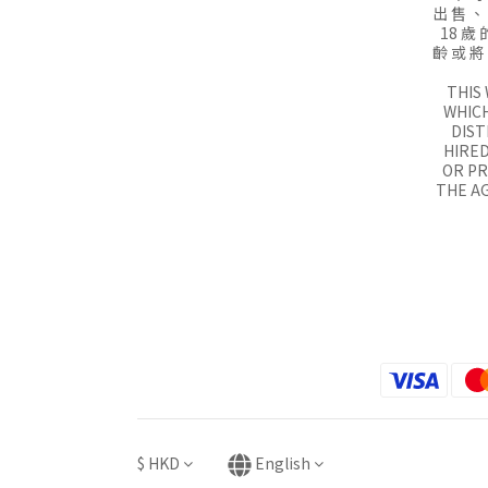
出 售 、
18 歲 
齡 或 將
THIS
WHICH
DIST
HIRED
OR P
THE AG
$
HKD
English