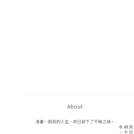
About
漫畫－與我的人生，早已結下了不解之緣。
本 網 頁
， 不 可