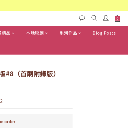
畫精品
本地原創
系列作品
Blog Posts
版#8（首刷附錄版）
2
n order