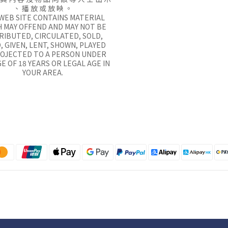
、 播 放 或 放 映 。
 WEB SITE CONTAINS MATERIAL
 MAY OFFEND AND MAY NOT BE
RIBUTED, CIRCULATED, SOLD,
, GIVEN, LENT, SHOWN, PLAYED
ROJECTED TO A PERSON UNDER
E OF 18 YEARS OR LEGAL AGE IN
YOUR AREA.