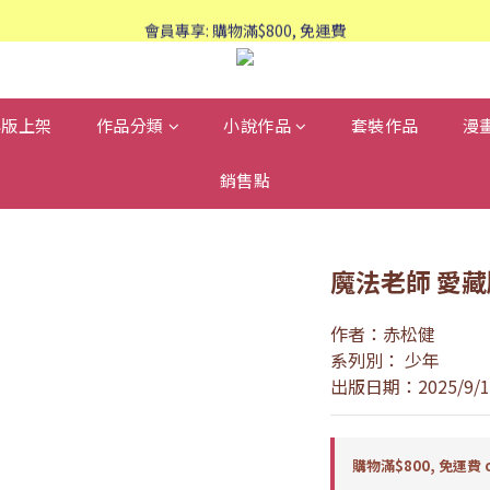
歡迎WhatsApp查詢：95588661
會員專享: 購物滿$800, 免運費
歡迎WhatsApp查詢：95588661
再版上架
作品分類
小說作品
套裝作品
漫
銷售點
魔法老師 愛藏
作者：赤松健
系列別： 少年
出版日期：2025/9/1
購物滿$800, 免運費 o