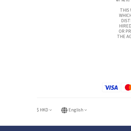
THIS
WHICH
DIST
HIRED
OR P
THE AG
$
HKD
English