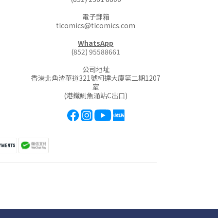
電子郵箱
tlcomics@tlcomics.com
WhatsApp
(852) 95588661
公司地址
香港北角渣華道321號柯達大廈第二期1207
室
(港鐵鰂魚涌站C出口)