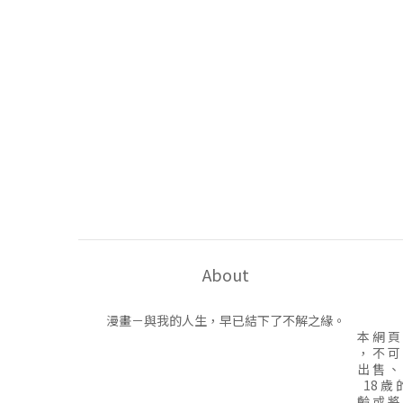
About
漫畫－與我的人生，早已結下了不解之緣。
本 網 頁
， 不 可
出 售 、
18 歲 
齡 或 將