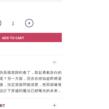
ADD TO CART
的高畑老師約會了，鼓起勇氣告白的
呢？另一方面，涅吉在得知超即將退
後，決定當面問個清楚，然而卻爆發
設計下穿越到魔法已經曝光的未來…
ENT