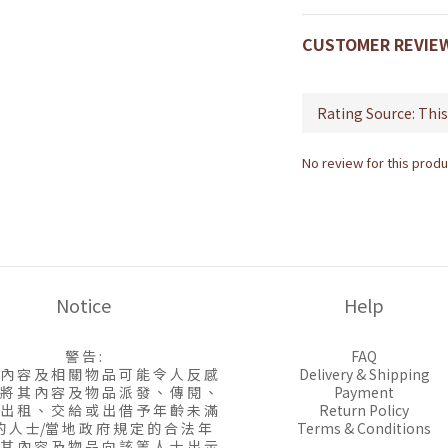
CUSTOMER REVIE
No review for this produ
Notice
Help
警 告 :
FAQ
 內 容 及 相 關 物 品 可 能 令 人 反 感
Delivery & Shipping
 將 其 內 容 及 物 品 派 發 、 傳 閱 、
Payment
 出 租 、 交 給 或 出 借 予 年 齡 未 滿
Return Policy
的 人 士/當 地 政 府 規 定 的 合 法 年
Terms & Conditions
 其 內 容 及 物 品 向 該 等 人 士 出 示