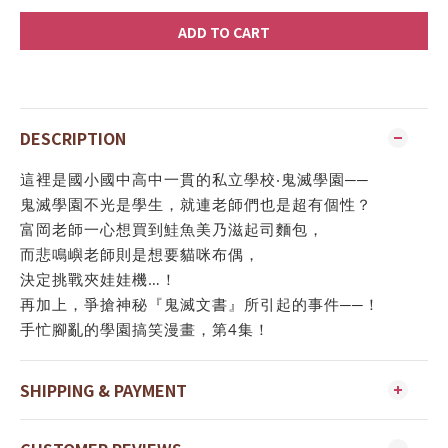
ADD TO CART
DESCRIPTION
這裡是國小國中高中一貫的私立學校‧鬼滅學園──
鬼滅學園不光是學生，就連老師們也是超有個性？
富岡老師一心想買到鮭魚美乃滋起司麵包，
而悲鳴嶼老師則是想要貓咪布偶，
決定挑戰夾娃娃機…！
再加上，爭搶神秘『鬼滅文書』所引起的事件──！
手忙腳亂的學園搞笑漫畫，第4集！
SHIPPING & PAYMENT