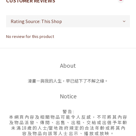
CUSTOMER REVIEWS
No review for this product
About
漫畫－與我的人生，早已結下了不解之緣。
Notice
警 告 :
本 網 頁 內 容 及 相 關 物 品 可 能 令 人 反 感 ， 不 可 將 其 內 容
及 物 品 派 發 、 傳 閱 、 出 售 、 出 租 、 交 給 或 出 借 予 年 齡
未 滿 18 歲 的 人 士/當 地 政 府 規 定 的 合 法 年 齡 或 將 其 內
容 及 物 品 向 該 等 人 士 出 示 、 播 放 或 放 映 。