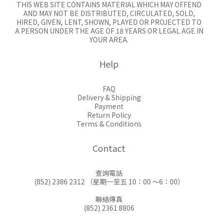
THIS WEB SITE CONTAINS MATERIAL WHICH MAY OFFEND
AND MAY NOT BE DISTRIBUTED, CIRCULATED, SOLD,
HIRED, GIVEN, LENT, SHOWN, PLAYED OR PROJECTED TO
A PERSON UNDER THE AGE OF 18 YEARS OR LEGAL AGE IN
YOUR AREA.
Help
FAQ
Delivery & Shipping
Payment
Return Policy
Terms & Conditions
Contact
查詢電話
(852) 2386 2312 （星期一至五 10：00 ～6：00）
聯絡傳真
(852) 2361 8806