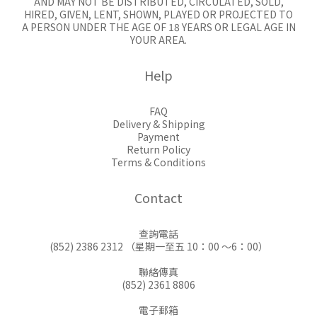
AND MAY NOT BE DISTRIBUTED, CIRCULATED, SOLD,
HIRED, GIVEN, LENT, SHOWN, PLAYED OR PROJECTED TO
A PERSON UNDER THE AGE OF 18 YEARS OR LEGAL AGE IN
YOUR AREA.
Help
FAQ
Delivery & Shipping
Payment
Return Policy
Terms & Conditions
Contact
查詢電話
(852) 2386 2312 （星期一至五 10：00 ～6：00）
聯絡傳真
(852) 2361 8806
電子郵箱