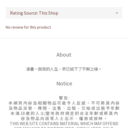
No review for this product
About
漫畫－與我的人生，早已結下了不解之緣。
Notice
警 告 :
本 網 頁 內 容 及 相 關 物 品 可 能 令 人 反 感 ， 不 可 將 其 內 容
及 物 品 派 發 、 傳 閱 、 出 售 、 出 租 、 交 給 或 出 借 予 年 齡
未 滿 18 歲 的 人 士/當 地 政 府 規 定 的 合 法 年 齡 或 將 其 內
容 及 物 品 向 該 等 人 士 出 示 、 播 放 或 放 映 。
THIS WEB SITE CONTAINS MATERIAL WHICH MAY OFFEND