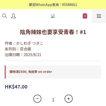
歡迎WhatsApp查詢：95588661
歡迎WhatsApp查詢：95588661
會員專享: 購物滿$800, 免運費
歡迎WhatsApp查詢：95588661
陰角辣妹也要享受青春！#1
作者：かしわぎ つきこ
系列別：百合姬
出版日期：2025/8/21
購物滿$800, 免運費 on order
HK$47.00