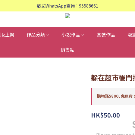
歡迎WhatsApp查詢：95588661
歡迎WhatsApp查詢：95588661
會員專享: 購物滿$800, 免運費
歡迎WhatsApp查詢：95588661
再版上架
作品分類
小說作品
套裝作品
漫
銷售點
躲在超市後門抽
購物滿$800, 免運費 o
HK$50.00
Please message t