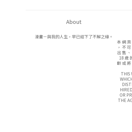
About
漫畫－與我的人生，早已結下了不解之緣。
本 網 頁
， 不 可
出 售 、
18 歲 
齡 或 將
THIS
WHICH
DIST
HIRED
OR P
THE AG