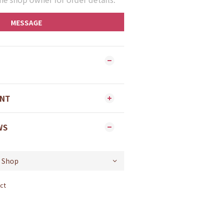
MESSAGE
ENT
WS
ct