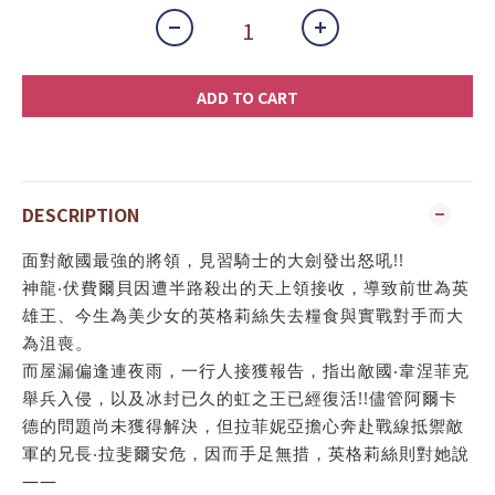
ADD TO CART
DESCRIPTION
面對敵國最強的將領，見習騎士的大劍發出怒吼!!
神龍‧伏費爾貝因遭半路殺出的天上領接收，導致前世為英
雄王、今生為美少女的英格莉絲失去糧食與實戰對手而大
為沮喪。
而屋漏偏逢連夜雨，一行人接獲報告，指出敵國‧韋涅菲克
舉兵入侵，以及冰封已久的虹之王已經復活!!儘管阿爾卡
德的問題尚未獲得解決，但拉菲妮亞擔心奔赴戰線抵禦敵
軍的兄長‧拉斐爾安危，因而手足無措，英格莉絲則對她說
――