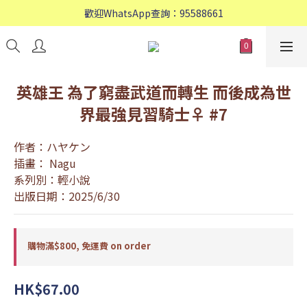
歡迎WhatsApp查詢：95588661
歡迎WhatsApp查詢：95588661
會員專享: 購物滿$800, 免運費
歡迎WhatsApp查詢：95588661
英雄王 為了窮盡武道而轉生 而後成為世
界最強見習騎士♀ #7
作者：ハヤケン
插畫： Nagu
系列別：輕小說
出版日期：2025/6/30
購物滿$800, 免運費 on order
HK$67.00