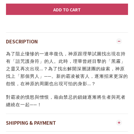
ADD TO CART
DESCRIPTION
為了阻止悽慘的一連串復仇，神原跟理華試圖找出現在持
有「詛咒護身符」的人。此時，理華曾經目擊的「黑霧」
之靈又再次出現…？為了找出解開深層謎團的線索，神原
找上「那個男人」──。新的霸凌被害人，逐漸招來更深的
怨恨，在神原的周圍也出現可怕的身影…？
對霸凌的憤怒與憎恨，藉由禁忌的鎖鏈逐漸將生者與死者
纏繞在一起──！
SHIPPING & PAYMENT