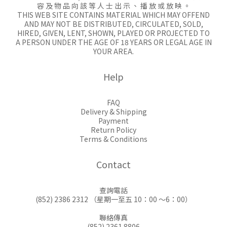
容 及 物 品 向 該 等 人 士 出 示 、 播 放 或 放 映 。
THIS WEB SITE CONTAINS MATERIAL WHICH MAY OFFEND
AND MAY NOT BE DISTRIBUTED, CIRCULATED, SOLD,
HIRED, GIVEN, LENT, SHOWN, PLAYED OR PROJECTED TO
A PERSON UNDER THE AGE OF 18 YEARS OR LEGAL AGE IN
YOUR AREA.
Help
FAQ
Delivery & Shipping
Payment
Return Policy
Terms & Conditions
Contact
查詢電話
(852) 2386 2312 （星期一至五 10：00 ～6：00）
聯絡傳真
(852) 2361 8806