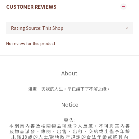
CUSTOMER REVIEWS
No review for this product
About
漫畫－與我的人生，早已結下了不解之緣。
Notice
警 告 :
本 網 頁 內 容 及 相 關 物 品 可 能 令 人 反 感 ， 不 可 將 其 內 容
及 物 品 派 發 、 傳 閱 、 出 售 、 出 租 、 交 給 或 出 借 予 年 齡
未 滿 18 歲 的 人 士/當 地 政 府 規 定 的 合 法 年 齡 或 將 其 內