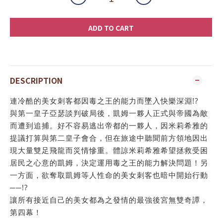
ADD TO CART
DESCRIPTION
連冷酷的美女刺客都因毒之王的能力而墜入快樂深淵!?
與第一皇子亞瑟談判破局後，凱姆一夥人正式與帝國為敵
而遭到追捕。好不容易逃出帝都的一夥人，因米莉希雅的
提議打算與第二皇子會合，但在旅途中聽聞前方領地因出
現大量雙足飛龍而災情慘重。體諒米莉希雅希望拯救受困
居民之心意的凱姆，決定運用毒之王的能力解決問題！另
一方面，欲奪取凱姆等人性命的美女刺客也暗中開始行動
──!?
讓所有接近自己的美女都為之發情的最強後宮無雙奇譚，
第四幕！