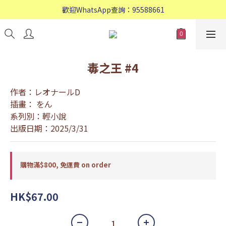
歡迎WhatsApp查詢：95588661
歡迎WhatsApp查詢：95588661
會員專享: 購物滿$800, 免運費
歡迎WhatsApp查詢：95588661
毒之王 #4
作者：レオナールD
插畫： をん
系列別：輕小說
出版日期：2025/3/31
購物滿$800, 免運費 on order
HK$67.00