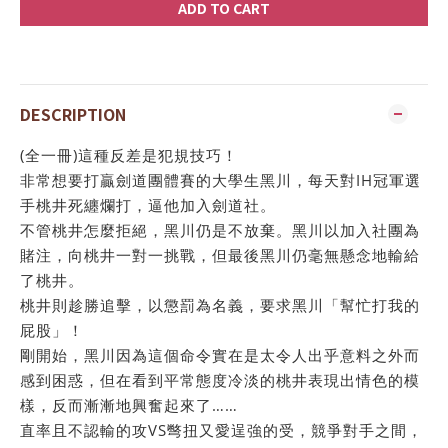
ADD TO CART
DESCRIPTION
(全一冊)這種反差是犯規技巧！
非常想要打贏劍道團體賽的大學生黑川，每天對IH冠軍選
手桃井死纏爛打，逼他加入劍道社。
不管桃井怎麼拒絕，黑川仍是不放棄。黑川以加入社團為
賭注，向桃井一對一挑戰，但最後黑川仍毫無懸念地輸給
了桃井。
桃井則趁勝追擊，以懲罰為名義，要求黑川「幫忙打我的
屁股」！
剛開始，黑川因為這個命令實在是太令人出乎意料之外而
感到困惑，但在看到平常態度冷淡的桃井表現出情色的模
樣，反而漸漸地興奮起來了……
直率且不認輸的攻VS彆扭又愛逞強的受，競爭對手之間，