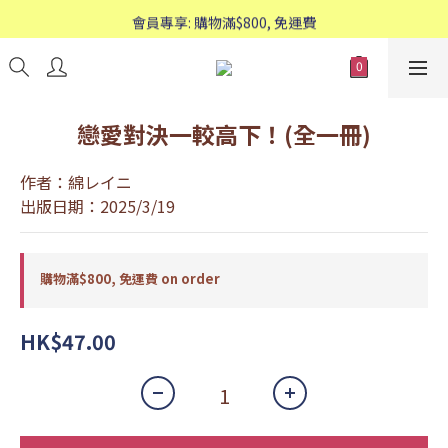
歡迎WhatsApp查詢：95588661
會員專享: 購物滿$800, 免運費
歡迎WhatsApp查詢：95588661
戀愛對決一較高下！(全一冊)
作者：綿レイニ
出版日期：2025/3/19
購物滿$800, 免運費 on order
HK$47.00