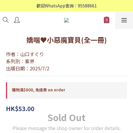
歡迎WhatsApp查詢：95588661
歡迎WhatsApp查詢：95588661
會員專享: 購物滿$800, 免運費
歡迎WhatsApp查詢：95588661
嬌喘♥小惡魔寶貝(全一冊)
作者：山口すぐり
系列別：紫界
出版日期：2025/7/2
購物滿$800, 免運費 on order
HK$53.00
Sold Out
Please message the shop owner for order details.