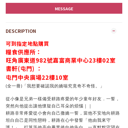
MESSAGE
DESCRIPTION
可到指定地點購買
糧食供應所：
旺角廣東道982號嘉富商業中心23樓02室
書軒(屯門) ：
屯門中央廣場
22
樓
10
室
(全一冊)「我想要確認我的嬌喘究竟奇不奇怪。」
從小像是兄弟一樣備受耕路疼愛的年少童年好友．一誓，
突然向他提出讓他懷疑自己耳朵的煩惱｜｜
耕路非常疼愛從小會向自己撒嬌一誓，當他不安地向耕路
坦白自己是同性戀時，耕路在心中發誓「他由我來守
護！」，打算等他高中畢業後向他告白，一直默默守望在