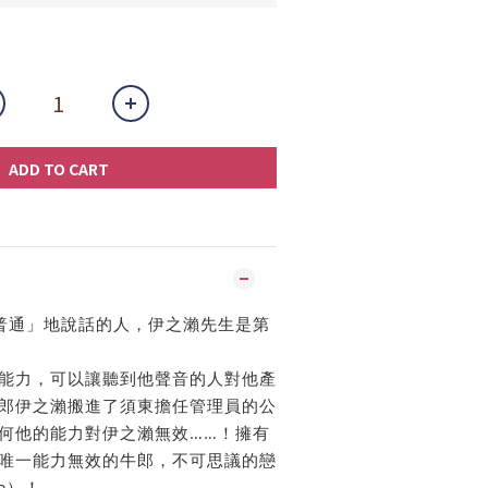
ADD TO CART
「普通」地說話的人，伊之瀨先生是第
能力，可以讓聽到他聲音的人對他產
郎伊之瀨搬進了須東擔任管理員的公
何他的能力對伊之瀨無效……！擁有
唯一能力無效的牛郎，不可思議的戀
ve）！