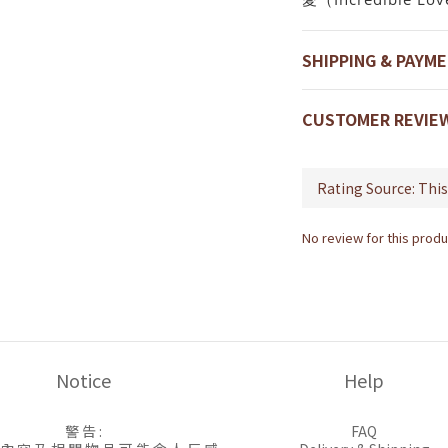
SHIPPING & PAYM
CUSTOMER REVIE
No review for this produ
Notice
Help
警 告 :
FAQ