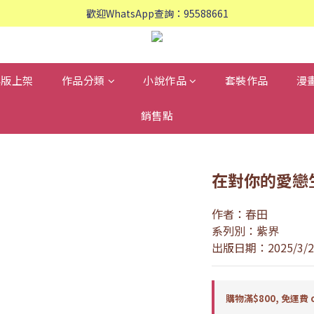
歡迎WhatsApp查詢：95588661
歡迎WhatsApp查詢：95588661
會員專享: 購物滿$800, 免運費
歡迎WhatsApp查詢：95588661
再版上架
作品分類
小說作品
套裝作品
漫
銷售點
在對你的愛戀
作者：春田
系列別：紫界
出版日期：2025/3/2
購物滿$800, 免運費 o