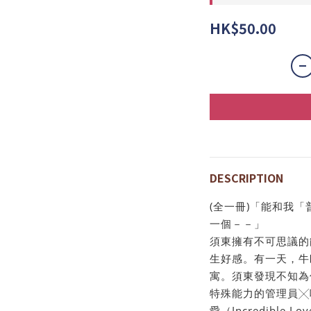
HK$50.00
DESCRIPTION
(全一冊)「能和我
一個－－」
須東擁有不可思議的
生好感。有一天，牛
寓。須東發現不知為
特殊能力的管理員╳
愛（Incredible Lo