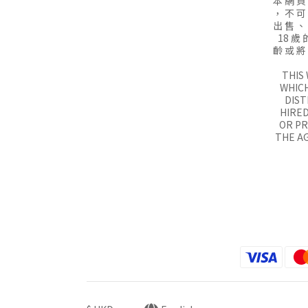
本 網 頁
， 不 可
出 售 、
18 歲 
齡 或 將
THIS
WHICH
DIST
HIRED
OR P
THE AG