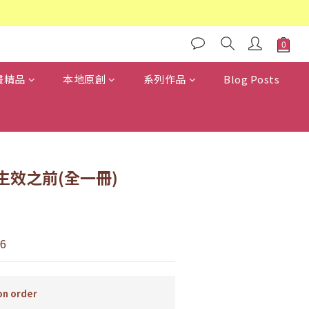
畫精品
本地原創
系列作品
Blog Posts
生效之前(全一冊)
6
n order