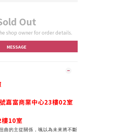
Sold Out
he shop owner for order details.
MESSAGE
買
2號嘉富商業中心23樓02室
2
樓
10
室
櫂人扭曲的主從關係，颯以為未來將不斷