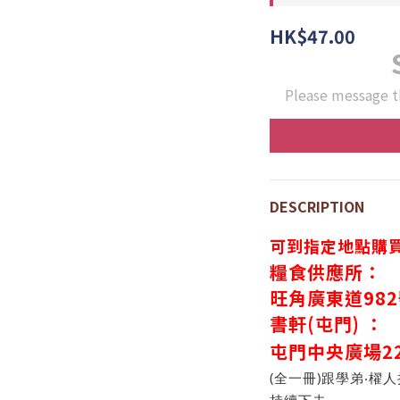
HK$47.00
Please message t
DESCRIPTION
可到指定地點購
糧食供應所：
旺角廣東道98
書軒(屯門) ：
屯門中央廣場
2
(全一冊)跟學弟‧