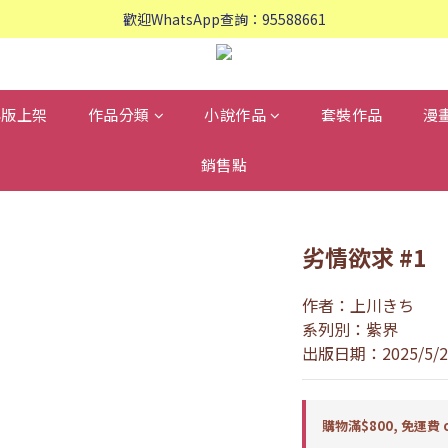
歡迎WhatsApp查詢：95588661
歡迎WhatsApp查詢：95588661
會員專享: 購物滿$800, 免運費
歡迎WhatsApp查詢：95588661
再版上架
作品分類
小說作品
套裝作品
漫
銷售點
劣情欲求 #1
作者：上川きち
系列別：紫界
出版日期：2025/5/2
購物滿$800, 免運費 o