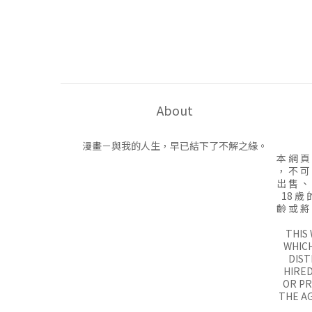
About
漫畫－與我的人生，早已結下了不解之緣。
本 網 頁
， 不 可
出 售 、
18 歲 
齡 或 將
THIS
WHICH
DIST
HIRED
OR P
THE AG