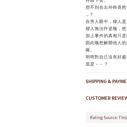
持續下去。
想不到在出外時竟然
…？
在旁人眼中，櫂人是
櫂人無法忤逆颯，然
加上事件的真相只是
因此颯想解開他人的
礙。
明明對自己沒有好處
底是－－？
SHIPPING & PAYM
CUSTOMER REVIE