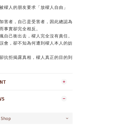
被櫂人的朋友要求「放櫂人自由」
加害者，自己是受害者，因此總認為
而事實卻完全相反。
颯自己衝出去，櫂人完全沒有責任。
誤會，卻不知為何遭到櫂人本人的妨
卻抗拒揭露真相，櫂人真正的目的到
ENT
WS