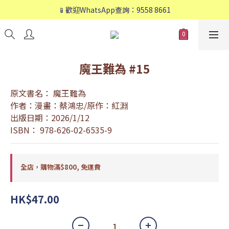
📱歡迎WhatsApp查詢：9558 8661
📱歡迎WhatsApp查詢：9558 8661
❤️會員專享：🛍購物滿💰HK$800，🚚免運費❤️
📱歡迎WhatsApp查詢：9558 8661
魔王難為 #15
原文書名： 魔王難為
作者：漫畫：蔡鴻忠/原作：紅淵
出版日期：2026/1/12
ISBN： 978-626-02-6535-9
全店，購物滿$800, 免運費
HK$47.00