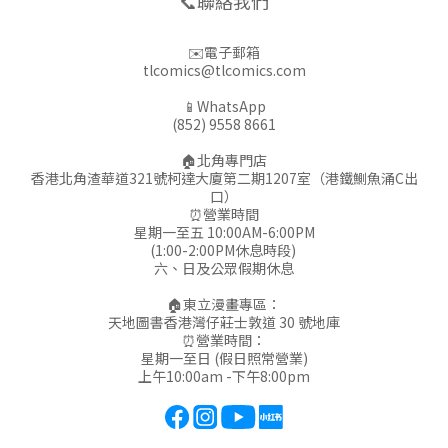
📞聯絡我們
✉️電子郵箱
tlcomics@tlcomics.com
📱WhatsApp
(852) 9558 8661
🏠北角專門店
香港北角渣華道321號柯達大廈第二期1207室（港鐵鰂魚涌C出
口）
⏰營業時間
星期一至五 10:00AM-6:00PM
(1:00-2:00PM休息時段)
六、日及公眾假期休息
🏠東立漫畫專區：
天地圖書香港灣仔莊士敦道 30 號地庫
⏰營業時間：
星期一至日 (假日照常營業)
上午10:00am -下午8:00pm