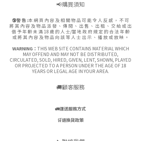
📢購買須知
🔞警 告 :
本 網 頁 內 容 及 相 關 物 品 可 能 令 人 反 感 ， 不 可
將 其 內 容 及 物 品 派 發 、 傳 閱 、 出 售 、 出 租 、 交 給 或 出
借 予 年 齡 未 滿 18 歲 的 人 士/當 地 政 府 規 定 的 合 法 年 齡
或 將 其 內 容 及 物 品 向 該 等 人 士 出 示 、 播 放 或 放 映 。
WARNING：
THIS WEB SITE CONTAINS MATERIAL WHICH
MAY OFFEND AND MAY NOT BE DISTRIBUTED,
CIRCULATED, SOLD, HIRED, GIVEN, LENT, SHOWN, PLAYED
OR PROJECTED TO A PERSON UNDER THE AGE OF 18
YEARS OR LEGAL AGE IN YOUR AREA.
🚚顧客服務
🚛
運送服務方式
🛒
退換貨政策