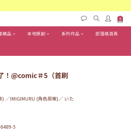
畫精品
本地原創
系列作品
部落格首頁
！@comic＃5（首刷
 ／IMIGIMURU (角色原案)／ いた
-6489-5