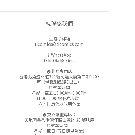
📞聯絡我們
✉️電子郵箱
tlcomics@tlcomics.com
📱WhatsApp
(852) 9558 8661
🏠北角專門店
香港北角渣華道321號柯達大廈第二期1207
室（港鐵鰂魚涌C出口）
⏰營業時間
星期一至五 10:00AM-6:00PM
(1:00-2:00PM休息時段)
六、日及公眾假期休息
🏠東立漫畫專區：
天地圖書香港灣仔莊士敦道 30 號地庫
⏰營業時間：
星期一至日 (假日照常營業)