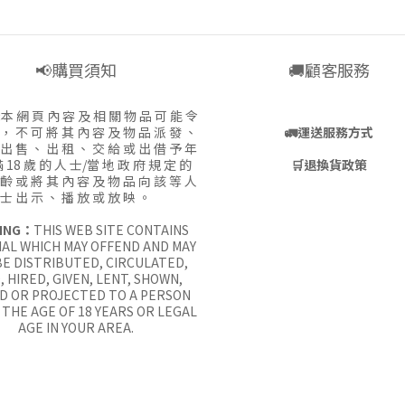
📢購買須知
🚚顧客服務
:
本 網 頁 內 容 及 相 關 物 品 可 能 令
 ， 不 可 將 其 內 容 及 物 品 派 發 、
🚛
運送服務方式
 出 售 、 出 租 、 交 給 或 出 借 予 年
 18 歲 的 人 士/當 地 政 府 規 定 的
🛒
退換貨政策
 齡 或 將 其 內 容 及 物 品 向 該 等 人
士 出 示 、 播 放 或 放 映 。
ING：
THIS WEB SITE CONTAINS
AL WHICH MAY OFFEND AND MAY
E DISTRIBUTED, CIRCULATED,
, HIRED, GIVEN, LENT, SHOWN,
D OR PROJECTED TO A PERSON
THE AGE OF 18 YEARS OR LEGAL
AGE IN YOUR AREA.