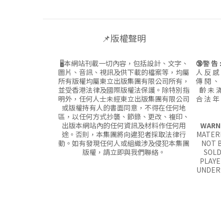
📌版權聲明
🖥本網站刊載一切內容，包括設計、文字、
🔞警 告 
圖片、音訊、視訊及供下載的檔案等，均屬
人 反 感
所有版權均屬東立出版集團有限公司所有，
傳 閱 、
並受香港法律及國際版權法保護。除特別指
齡 未 滿
明外，任何人士未經東立出版集團有限公司
合 法 年
或版權持有人的書面同意，不得在任何地
區，以任何方式抄襲、節錄、更改、複印、
出版本網站內的任何資訊及材料作任何用
WARN
途。否則，本集團將向違犯者採取法律行
MATERI
動。如有發現任何人或組織涉及侵犯本集團
NOT B
版權，請立即與我們聯絡。
SOLD
PLAYE
UNDER 