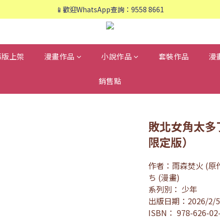
📱歡迎WhatsApp查詢：9558 8661
📱歡迎WhatsApp查詢：9558 8661
❤️會員專享：🛍購物滿💰HK$800，🚚免運費❤️
📱歡迎WhatsApp查詢：9558 8661
再版上架
漫畫作品
小說作品
套裝作品
漫
銷售點
敗北女角太多了
限定版）
作者：雨森焚火 (原作)
ち (漫畫)
系列別： 少年
出版日期：2026/2/5
ISBN： 978-626-02