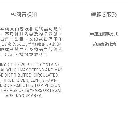
📢購買須知
🚚顧客服務
:
本 網 頁 內 容 及 相 關 物 品 可 能 令
 ， 不 可 將 其 內 容 及 物 品 派 發 、
🚛
運送服務方式
 出 售 、 出 租 、 交 給 或 出 借 予 年
 18 歲 的 人 士/當 地 政 府 規 定 的
🛒
退換貨政策
 齡 或 將 其 內 容 及 物 品 向 該 等 人
士 出 示 、 播 放 或 放 映 。
ING：
THIS WEB SITE CONTAINS
AL WHICH MAY OFFEND AND MAY
E DISTRIBUTED, CIRCULATED,
, HIRED, GIVEN, LENT, SHOWN,
D OR PROJECTED TO A PERSON
THE AGE OF 18 YEARS OR LEGAL
AGE IN YOUR AREA.