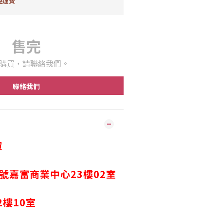
免運費
售完
購買，請聯絡我們。
聯絡我們
買
2號嘉富商業中心23樓02室
2
樓
10
室