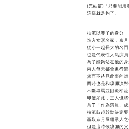
(完結篇)「只要能
這樣就足夠了。」
柚流以養子的身分
進入女形名家．京月
從小一起長大的名門
也是代表性人氣演員
為了能夠站在他的身
兩人每天都會進行濃
然而不待見此事的師
同時也是和凜彌演對
不斷辱罵並阻礙柚流
即便如此，三人也將
為了「作為演員」成
柚流鼓起幹勁決定要
贏取京月屋繼承人之
但是這時候凜彌的父