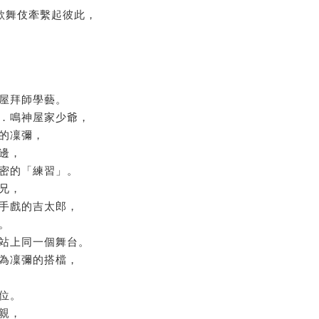
用歌舞伎牽繫起彼此，
屋拜師學藝。
．鳴神屋家少爺，
的凜彌，
邊，
密的「練習」。
兄，
手戲的吉太郎，
。
站上同一個舞台。
為凜彌的搭檔，
位。
親，