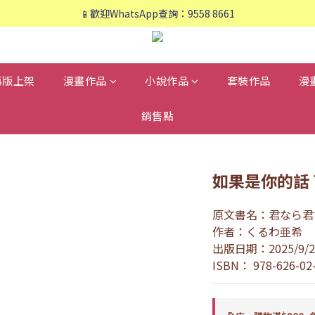
📱歡迎WhatsApp查詢：9558 8661
📱歡迎WhatsApp查詢：9558 8661
❤️會員專享：🛍購物滿💰HK$800，🚚免運費❤️
📱歡迎WhatsApp查詢：9558 8661
再版上架
漫畫作品
小說作品
套裝作品
漫
銷售點
如果是你的話 
原文書名：君なら君
作者：くるわ亜希
出版日期：2025/9/2
ISBN： 978-626-02