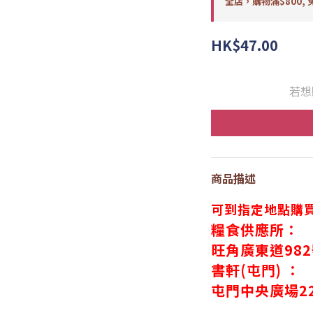
全店，購物滿$800, 
HK$47.00
若想
商品描述
可到指定地點購
糧食供應所：
旺角廣東道98
書軒(屯門) ：
屯門中央廣場
2