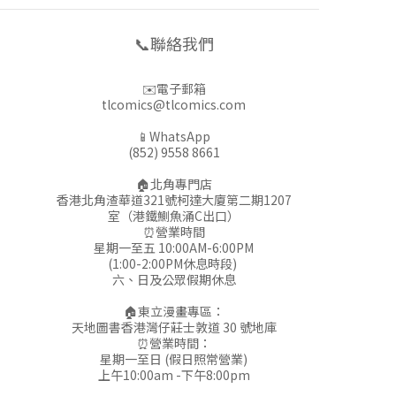
📞聯絡我們
✉️電子郵箱
tlcomics@tlcomics.com
📱WhatsApp
(852) 9558 8661
🏠北角專門店
香港北角渣華道321號柯達大廈第二期1207
室（港鐵鰂魚涌C出口）
⏰營業時間
星期一至五 10:00AM-6:00PM
(1:00-2:00PM休息時段)
六、日及公眾假期休息
🏠東立漫畫專區：
天地圖書香港灣仔莊士敦道 30 號地庫
⏰營業時間：
星期一至日 (假日照常營業)
上午10:00am -下午8:00pm