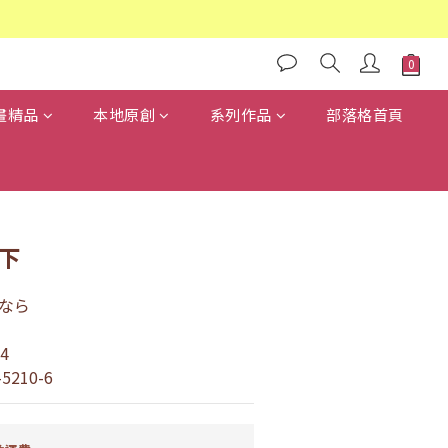
畫精品
本地原創
系列作品
部落格首頁
下
なら
4
-5210-6