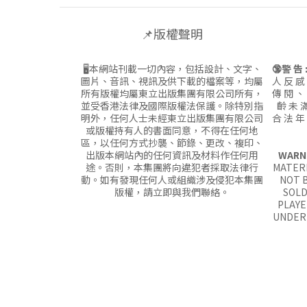
📌版權聲明
🖥本網站刊載一切內容，包括設計、文字、
🔞警 告 
圖片、音訊、視訊及供下載的檔案等，均屬
人 反 感
所有版權均屬東立出版集團有限公司所有，
傳 閱 、
並受香港法律及國際版權法保護。除特別指
齡 未 滿
明外，任何人士未經東立出版集團有限公司
合 法 年
或版權持有人的書面同意，不得在任何地
區，以任何方式抄襲、節錄、更改、複印、
出版本網站內的任何資訊及材料作任何用
WARN
途。否則，本集團將向違犯者採取法律行
MATERI
動。如有發現任何人或組織涉及侵犯本集團
NOT B
版權，請立即與我們聯絡。
SOLD
PLAYE
UNDER 