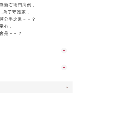
條新右衛門病倒，
…為了守護家，
擇分手之道－－？
掌心，
會是－－？