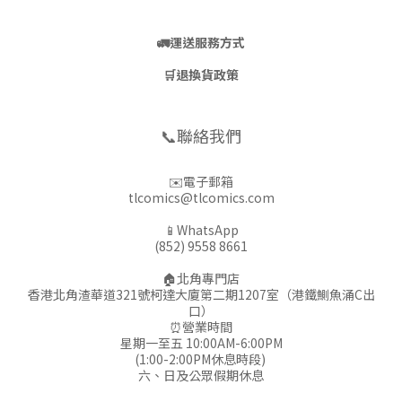
🚛
運送服務方式
🛒
退換貨政策
📞聯絡我們
✉️電子郵箱
tlcomics@tlcomics.com
📱WhatsApp
(852) 9558 8661
🏠北角專門店
香港北角渣華道321號柯達大廈第二期1207室（港鐵鰂魚涌C出
口）
⏰營業時間
星期一至五 10:00AM-6:00PM
(1:00-2:00PM休息時段)
六、日及公眾假期休息