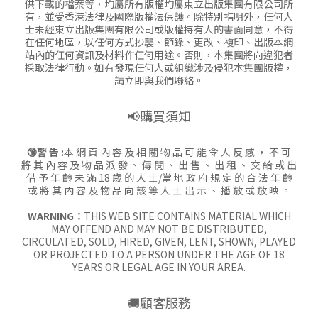
供下載的檔案等，均屬所有版權均屬東立出版集團有限公司所
有，並受香港法律及國際版權法保護。除特別指明外，任何人
士未經東立出版集團有限公司或版權持有人的書面同意，不得
在任何地區，以任何方式抄襲、節錄、更改、複印、出版本網
站內的任何資訊及材料作任何用途。否則，本集團將向違犯者
採取法律行動。如有發現任何人或組織涉及侵犯本集團版權，
請立即與我們聯絡。
📢購買須知
🔞警 告 :
本 網 頁 內 容 及 相 關 物 品 可 能 令 人 反 感 ， 不 可
將 其 內 容 及 物 品 派 發 、 傳 閱 、 出 售 、 出 租 、 交 給 或 出
借 予 年 齡 未 滿 18 歲 的 人 士/當 地 政 府 規 定 的 合 法 年 齡
或 將 其 內 容 及 物 品 向 該 等 人 士 出 示 、 播 放 或 放 映 。
WARNING：
THIS WEB SITE CONTAINS MATERIAL WHICH
MAY OFFEND AND MAY NOT BE DISTRIBUTED,
CIRCULATED, SOLD, HIRED, GIVEN, LENT, SHOWN, PLAYED
OR PROJECTED TO A PERSON UNDER THE AGE OF 18
YEARS OR LEGAL AGE IN YOUR AREA.
🚚顧客服務