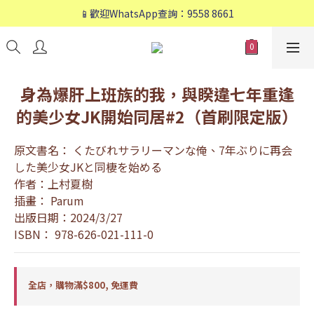
📱歡迎WhatsApp查詢：9558 8661
📱歡迎WhatsApp查詢：9558 8661
❤️會員專享：🛍購物滿💰HK$800，🚚免運費❤️
📱歡迎WhatsApp查詢：9558 8661
身為爆肝上班族的我，與睽違七年重逢
的美少女JK開始同居#2（首刷限定版）
原文書名： くたびれサラリーマンな俺、7年ぶりに再会
した美少女JKと同棲を始める
作者：上村夏樹
插畫： Parum
出版日期：2024/3/27
ISBN： 978-626-021-111-0
全店，購物滿$800, 免運費