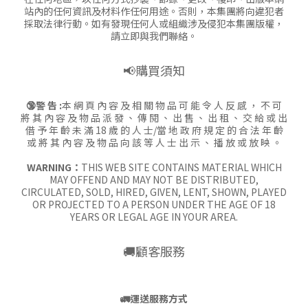
站內的任何資訊及材料作任何用途。否則，本集團將向違犯者
採取法律行動。如有發現任何人或組織涉及侵犯本集團版權，
請立即與我們聯絡。
📢購買須知
🔞警 告 :
本 網 頁 內 容 及 相 關 物 品 可 能 令 人 反 感 ， 不 可
將 其 內 容 及 物 品 派 發 、 傳 閱 、 出 售 、 出 租 、 交 給 或 出
借 予 年 齡 未 滿 18 歲 的 人 士/當 地 政 府 規 定 的 合 法 年 齡
或 將 其 內 容 及 物 品 向 該 等 人 士 出 示 、 播 放 或 放 映 。
WARNING：
THIS WEB SITE CONTAINS MATERIAL WHICH
MAY OFFEND AND MAY NOT BE DISTRIBUTED,
CIRCULATED, SOLD, HIRED, GIVEN, LENT, SHOWN, PLAYED
OR PROJECTED TO A PERSON UNDER THE AGE OF 18
YEARS OR LEGAL AGE IN YOUR AREA.
🚚顧客服務
🚛
運送服務方式