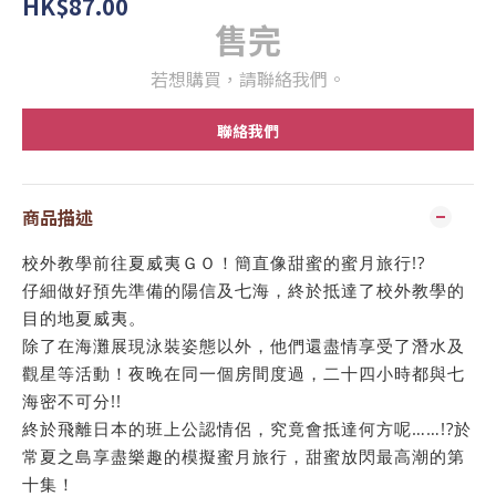
HK$87.00
售完
若想購買，請聯絡我們。
聯絡我們
商品描述
校外教學前往夏威夷ＧＯ！簡直像甜蜜的蜜月旅行!?
仔細做好預先準備的陽信及七海，終於抵達了校外教學的
目的地夏威夷。
除了在海灘展現泳裝姿態以外，他們還盡情享受了潛水及
觀星等活動！夜晚在同一個房間度過，二十四小時都與七
海密不可分!!
終於飛離日本的班上公認情侶，究竟會抵達何方呢……!?於
常夏之島享盡樂趣的模擬蜜月旅行，甜蜜放閃最高潮的第
十集！