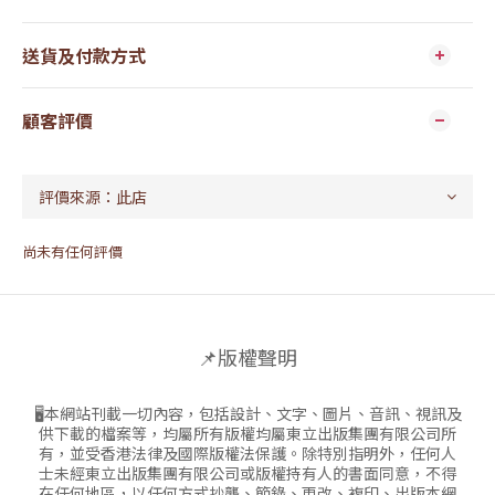
送貨及付款方式
顧客評價
尚未有任何評價
📌版權聲明
🖥本網站刊載一切內容，包括設計、文字、圖片、音訊、視訊及
供下載的檔案等，均屬所有版權均屬東立出版集團有限公司所
有，並受香港法律及國際版權法保護。除特別指明外，任何人
士未經東立出版集團有限公司或版權持有人的書面同意，不得
在任何地區，以任何方式抄襲、節錄、更改、複印、出版本網