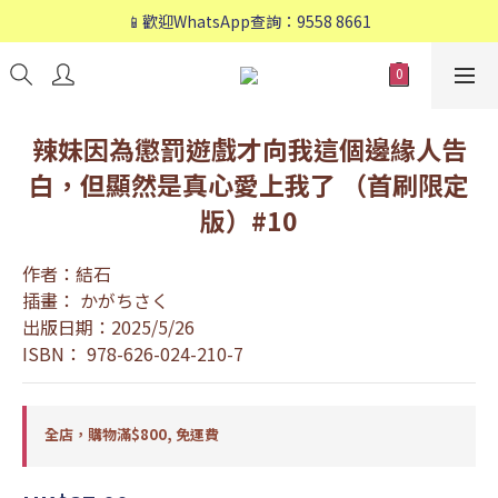
📱歡迎WhatsApp查詢：9558 8661
📱歡迎WhatsApp查詢：9558 8661
❤️會員專享：🛍購物滿💰HK$800，🚚免運費❤️
📱歡迎WhatsApp查詢：9558 8661
辣妹因為懲罰遊戲才向我這個邊緣人告
白，但顯然是真心愛上我了 （首刷限定
版）#10
作者：結石
插畫： かがちさく
出版日期：2025/5/26
ISBN： 978-626-024-210-7
全店，購物滿$800, 免運費