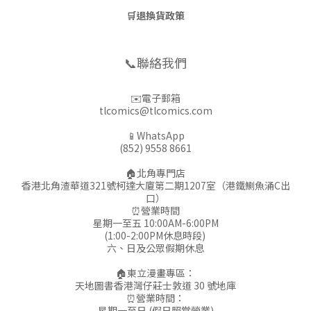
🛒
退換貨政策
📞聯絡我們
✉️電子郵箱
tlcomics@tlcomics.com
📱WhatsApp
(852) 9558 8661
🏠北角專門店
香港北角渣華道321號柯達大廈第二期1207室（港鐵鰂魚涌C出
口）
⏰營業時間
星期一至五 10:00AM-6:00PM
(1:00-2:00PM休息時段)
六、日及公眾假期休息
🏠東立漫畫專區：
天地圖書香港灣仔莊士敦道 30 號地庫
⏰營業時間：
星期一至日 (假日照常營業)