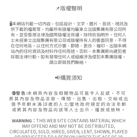
📌版權聲明
🖥本網站刊載一切內容，包括設計、文字、圖片、音訊、視訊及
供下載的檔案等，均屬所有版權均屬東立出版集團有限公司所
有，並受香港法律及國際版權法保護。除特別指明外，任何人
士未經東立出版集團有限公司或版權持有人的書面同意，不得
在任何地區，以任何方式抄襲、節錄、更改、複印、出版本網
站內的任何資訊及材料作任何用途。否則，本集團將向違犯者
採取法律行動。如有發現任何人或組織涉及侵犯本集團版權，
請立即與我們聯絡。
📢購買須知
🔞警 告 :
本 網 頁 內 容 及 相 關 物 品 可 能 令 人 反 感 ， 不 可
將 其 內 容 及 物 品 派 發 、 傳 閱 、 出 售 、 出 租 、 交 給 或 出
借 予 年 齡 未 滿 18 歲 的 人 士/當 地 政 府 規 定 的 合 法 年 齡
或 將 其 內 容 及 物 品 向 該 等 人 士 出 示 、 播 放 或 放 映 。
WARNING：
THIS WEB SITE CONTAINS MATERIAL WHICH
MAY OFFEND AND MAY NOT BE DISTRIBUTED,
CIRCULATED, SOLD, HIRED, GIVEN, LENT, SHOWN, PLAYED