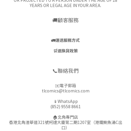
OR PROJECTED TO A PERSON UNDER THE AGE OF 18
YEARS OR LEGAL AGE IN YOUR AREA.
🚚顧客服務
🚛
運送服務方式
🛒
退換貨政策
📞聯絡我們
✉️電子郵箱
tlcomics@tlcomics.com
📱WhatsApp
(852) 9558 8661
🏠北角專門店
香港北角渣華道321號柯達大廈第二期1207室（港鐵鰂魚涌C出
口）