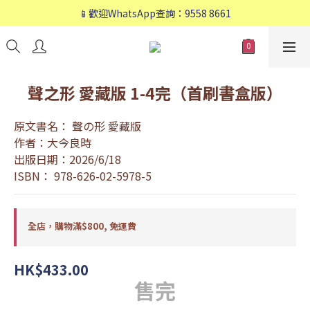
📱歡迎WhatsApp查詢：9558 8661
📱歡迎WhatsApp查詢：9558 8661
❤️會員專享：🛍購物滿💰HK$800，🚚免運費❤️
📱歡迎WhatsApp查詢：9558 8661
聲之形 愛藏版 1-4完（首刷書盒版）
原文書名： 聲の形 愛藏版
作者：大今良時
出版日期：2026/6/18
ISBN： 978-626-02-5978-5
全店，購物滿$800, 免運費
HK$433.00
售完