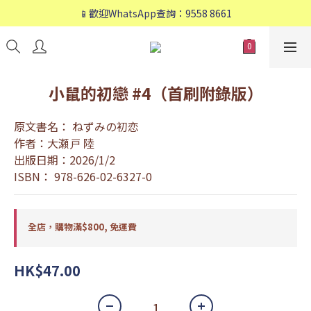
📱歡迎WhatsApp查詢：9558 8661
📱歡迎WhatsApp查詢：9558 8661
❤️會員專享：🛍購物滿💰HK$800，🚚免運費❤️
📱歡迎WhatsApp查詢：9558 8661
小鼠的初戀 #4（首刷附錄版）
原文書名： ねずみの初恋
作者：大瀬戸 陸
出版日期：2026/1/2
ISBN： 978-626-02-6327-0
全店，購物滿$800, 免運費
HK$47.00