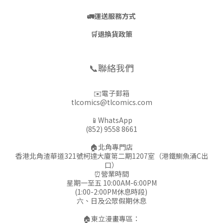
🚛
運送服務方式
🛒
退換貨政策
📞聯絡我們
✉️電子郵箱
tlcomics@tlcomics.com
📱WhatsApp
(852) 9558 8661
🏠北角專門店
香港北角渣華道321號柯達大廈第二期1207室（港鐵鰂魚涌C出
口）
⏰營業時間
星期一至五 10:00AM-6:00PM
(1:00-2:00PM休息時段)
六、日及公眾假期休息
🏠東立漫畫專區：