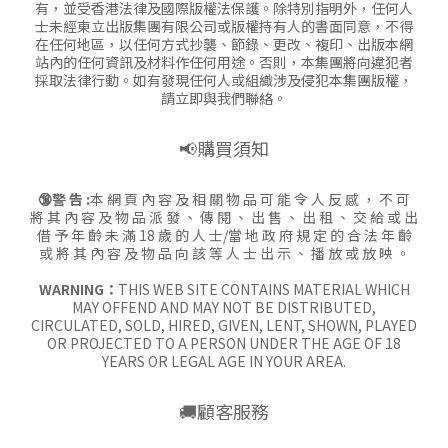
有，並受香港法律及國際版權法保護。除特別指明外，任何人
士未經東立出版集團有限公司或版權持有人的書面同意，不得
在任何地區，以任何方式抄襲、節錄、更改、複印、出版本網
站內的任何資訊及材料作任何用途。否則，本集團將向違犯者
採取法律行動。如有發現任何人或組織涉及侵犯本集團版權，
請立即與我們聯絡。
📢購買須知
🔞警 告 :
本 網 頁 內 容 及 相 關 物 品 可 能 令 人 反 感 ， 不 可
將 其 內 容 及 物 品 派 發 、 傳 閱 、 出 售 、 出 租 、 交 給 或 出
借 予 年 齡 未 滿 18 歲 的 人 士/當 地 政 府 規 定 的 合 法 年 齡
或 將 其 內 容 及 物 品 向 該 等 人 士 出 示 、 播 放 或 放 映 。
WARNING：
THIS WEB SITE CONTAINS MATERIAL WHICH
MAY OFFEND AND MAY NOT BE DISTRIBUTED,
CIRCULATED, SOLD, HIRED, GIVEN, LENT, SHOWN, PLAYED
OR PROJECTED TO A PERSON UNDER THE AGE OF 18
YEARS OR LEGAL AGE IN YOUR AREA.
🚚顧客服務