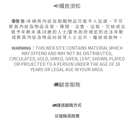
📢購買須知
🔞警 告 :
本 網 頁 內 容 及 相 關 物 品 可 能 令 人 反 感 ， 不 可
將 其 內 容 及 物 品 派 發 、 傳 閱 、 出 售 、 出 租 、 交 給 或 出
借 予 年 齡 未 滿 18 歲 的 人 士/當 地 政 府 規 定 的 合 法 年 齡
或 將 其 內 容 及 物 品 向 該 等 人 士 出 示 、 播 放 或 放 映 。
WARNING：
THIS WEB SITE CONTAINS MATERIAL WHICH
MAY OFFEND AND MAY NOT BE DISTRIBUTED,
CIRCULATED, SOLD, HIRED, GIVEN, LENT, SHOWN, PLAYED
OR PROJECTED TO A PERSON UNDER THE AGE OF 18
YEARS OR LEGAL AGE IN YOUR AREA.
🚚顧客服務
🚛
運送服務方式
🛒
退換貨政策