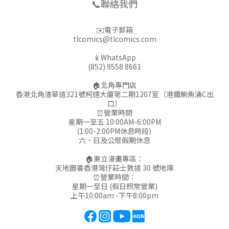
📞聯絡我們
✉️電子郵箱
tlcomics@tlcomics.com
📱WhatsApp
(852) 9558 8661
🏠北角專門店
香港北角渣華道321號柯達大廈第二期1207室（港鐵鰂魚涌C出
口）
⏰營業時間
星期一至五 10:00AM-6:00PM
(1:00-2:00PM休息時段)
六、日及公眾假期休息
🏠東立漫畫專區：
天地圖書香港灣仔莊士敦道 30 號地庫
⏰營業時間：
星期一至日 (假日照常營業)
上午10:00am -下午8:00pm